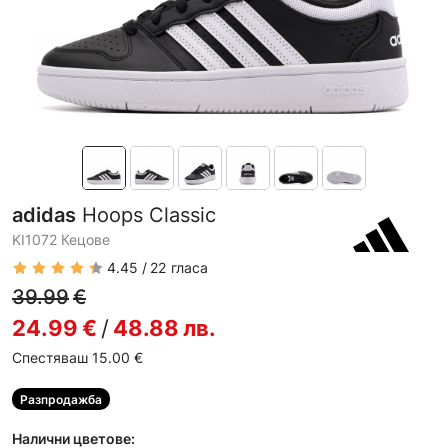
adidas
Hoops Classic
KI1072 Кецове
4.45
22
гласа
39.99
€
24.99
€
/
48.88
лв.
Спестяваш 15.00
€
Разпродажба
Налични цветове: