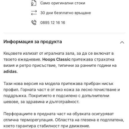
Само оригинални стоки
30 дни безплатно връщане
0895 12 16 16
Информация за продукта
Кецовете излизат от игралната зала, за да се включат в
твоето ежедневие.
Hoops Classic
притежава страхотна
визия и ретро присъствие, типични за ранните години на
adidas
.
Тази нова версия на модела притежава прибран нисък
профил. Горната част е от еко кожа за лесно почистване и
поддръжка. Покритието е подсилено с допълнителни
шевове, за здравина и дълготрайност.
Перфорациите в предната част на обувката осигуряват
отлична терморегулация. Областта на глезена е подплатена,
което гарантира стабилност при движение.