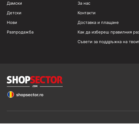
Дамски
За нас
Детски
Контакти
Нови
Доставка и плащане
Разпродажба
Как да избереш правилния ра
Съвети за поддръжка на твои
shopsector.ro
Обявените цени са в евро (€). Всички права запазени 2026 ©