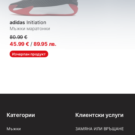
adidas
Initiation
Мъжки маратонки
80.99
€
45.99
€
/
89.95
лв.
Изчерпан продукт
Категории
Клиентски услуги
Мъжки
ЗАМЯНА ИЛИ ВРЪЩАНЕ