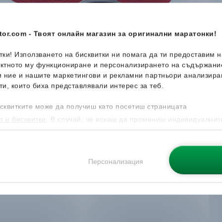
or.com - Твоят онлайн магазин за оригинални маратонки!
итки! Използването на бисквитки ни помага да ти предоставим 
ектното му функциониране и персонализирането на съдържани
и ние и нашите маркетингови и рекламни партньори анализира
ти, които биха представлявали интерес за теб.
сквитките може да получиш като посетиш страницата
т и бисквитки
. В случай, че искаш да промениш индивидуалнит
 направиш от опцията за Персонализация.
Персонализация