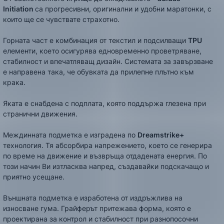
Initiation
са прогресивни, оригинални и удобни маратонки, с
които ще се чувствате страхотно.
Горната част е комбинация от текстил и подсилващи
TPU
елементи, което осигурява едновременно проветряване,
стабилност и впечатляващ дизайн. Системата за завързване
е направена така, че обувката да прилепне плътно към
крака.
Яката е снабдена с подплата, която поддържа глезена при
странични движения.
Междинната подметка е изградена по
Dreamstrike+
технология. Тя абсорбира напрежението, което се генерира
по време на движение и възвръща отдадената енергия. По
този начин Ви изтласква напред, създавайки подскачащо и
приятно усещане.
Външната подметка е изработена от издръжлива на
износване гума. Грайферът притежава форма, която е
проектирана за контрол и стабилност при разнопосочни