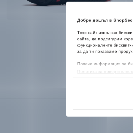
Добре дошъл в ShopSect
Този сайт използва бискв
сайта, да подсигурим кор
функционалните бисквитк
за да ти показваме продук
Повече информация за би
Политика за поверителнос
бисквитките, можеш да го