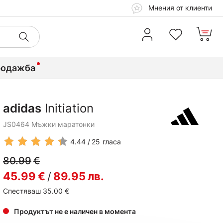
Мнения от клиенти
родажба
adidas
Initiation
JS0464 Мъжки маратонки
4.44
25
гласа
80.99
€
45.99
€
/
89.95
лв.
Спестяваш 35.00
€
Продуктът не е наличен в момента