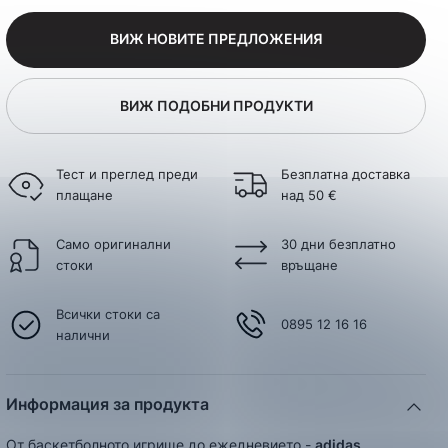
ВИЖ НОВИТЕ ПРЕДЛОЖЕНИЯ
ВИЖ ПОДОБНИ ПРОДУКТИ
Тест и преглед преди
Безплатна доставка
плащане
над 50 €
Само оригинални
30 дни безплатно
стоки
връщане
Всички стоки са
0895 12 16 16
налични
Информация за продукта
От баскетболното игрище до ежедневието -
adidas