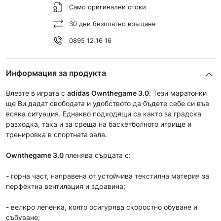
Само оригинални стоки
30 дни безплатно връщане
0895 12 16 16
Информация за продукта
Влезте в играта с
adidas
Ownthegame 3.0
. Тези маратонки
ще Ви дадат свободата и удобството да бъдете себе си във
всяка ситуация. Еднакво подходящи са както за градска
разходка, така и за среща на баскетболното игрище и
тренировка в спортната зала.
Ownthegame 3.0
пленява сърцата с:
- горна част, направена от устойчива текстилна материя за
перфектна вентилация и здравина;
- велкро лепенка, която осигурява скоростно обуване и
събуване;