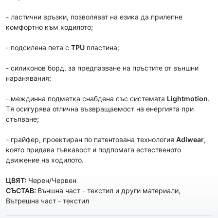
- ластични връзки, позволяват на езика да прилепне
комфортно към ходилото;
- подсилена пета с
TPU
пластина;
- силиконов борд, за предпазване на пръстите от външни
наранявания;
- междинна подметка снабдена със системата
Lightmotion
.
Tя осигурява отлична възвращаемост на енергията при
стъпване;
- грайфер, проектиран по патентована технология
Adiwear
,
която придава гъвкавост и подпомага естественото
движение на ходилото.
ЦВЯТ:
Черен/Червен
СЪСТАВ:
Външна част - текстил и други материали,
Вътрешна част - текстил