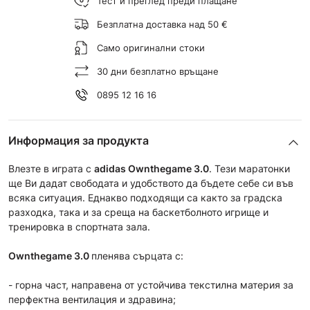
Тест и преглед преди плащане
Безплатна доставка над 50 €
Само оригинални стоки
30 дни безплатно връщане
0895 12 16 16
Информация за продукта
Влезте в играта с
adidas
Ownthegame 3.0
. Тези маратонки
ще Ви дадат свободата и удобството да бъдете себе си във
всяка ситуация. Еднакво подходящи са както за градска
разходка, така и за среща на баскетболното игрище и
тренировка в спортната зала.
Ownthegame 3.0
пленява сърцата с:
- горна част, направена от устойчива текстилна материя за
перфектна вентилация и здравина;