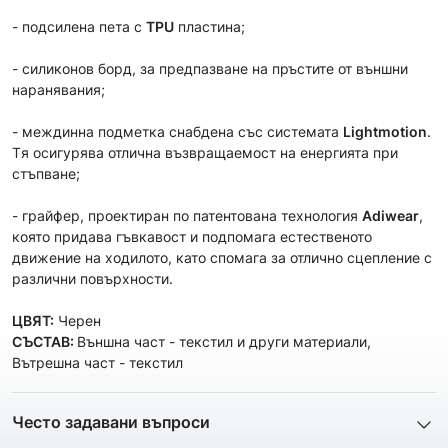
- подсилена пета с
TPU
пластина;
- силиконов борд, за предпазване на пръстите от външни
наранявания;
- междинна подметка снабдена със системата
Lightmotion
.
Tя осигурява отлична възвращаемост на енергията при
стъпване;
- грайфер, проектиран по патентована технология
Adiwear
,
която придава гъвкавост и подпомага естественото
движение на ходилото, като спомага за отлично сцепление с
различни повърхности.
ЦВЯТ:
Черен
СЪСТАВ:
Външна част - текстил и други материали,
Вътрешна част - текстил
Често задавани въпроси
1. Описанието и снимките на продукта, които сте