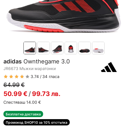
adidas
Ownthegame 3.0
JR6673 Мъжки маратонки
3.74
34
гласа
64.99
€
50.99
€
/
99.73
лв.
Спестяваш 14.00
€
Безплатна доставка
Промокод SHOP10 за 10% отстъпка