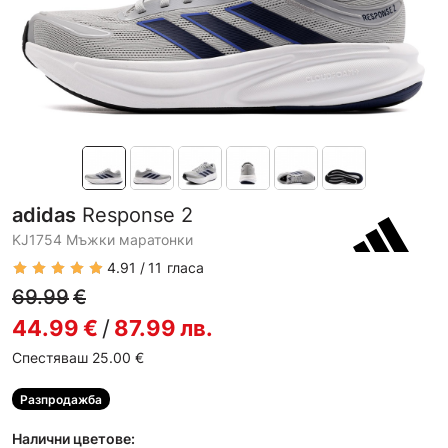
adidas
Response 2
KJ1754 Мъжки маратонки
4.91
11
гласа
69.99
€
44.99
€
/
87.99
лв.
Спестяваш 25.00
€
Разпродажба
Налични цветове: