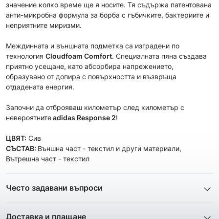
значение колко време ще я носите. Тя съдържа патентована
анти-микробна формула за борба с гъбичките, бактериите и
неприятните миризми.
Mеждинната и външната подметка са изградени по
технология
Cloudfoam Comfort
. Специалната пяна създава
приятно усещане, като абсорбира напрежението,
образувано от допира с повърхността и възвръща
отдадената енергия.
Започни да отброяваш километър след километър с
невероятните
adidas
Response 2
!
ЦВЯТ:
Сив
СЪСТАВ:
Външнa част - текстил и други материали,
Вътрешна част - текстил
Често задавани въпроси
1. Описанието и снимките на продукта, които сте
предоставили в сайта отговарят ли реално на това, което
Доставка и плащане
ще получа?