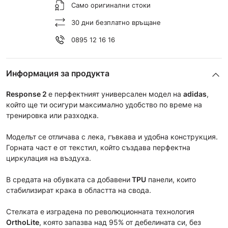
Само оригинални стоки
30 дни безплатно връщане
0895 12 16 16
Информация за продукта
Response 2
e перфектният универсален модел на
adidas
,
който ще ти осигури максимално удобство по време на
тренировка или разходка.
Моделът се отличава с лека, гъвкава и удобна конструкция.
Горната част e от текстил, който създава перфектна
циркулация на въздуха.
В средата на обувката са добавени
TPU
панели, които
стабилизират крака в областта на свода.
Стелката е изградена по революционната технология
OrthoLite
, която запазва над 95% от дебелината си, без