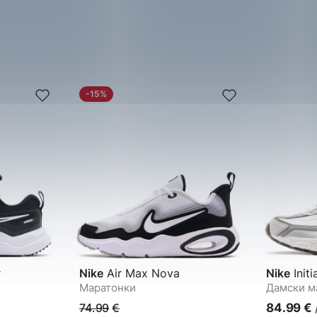
-15%
r
Nike
Air Max Nova
Nike
Initi
Маратонки
Дамски м
74.99
€
84.99
€