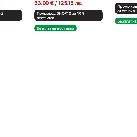
.
63.99
€
/
125.15
лв.
Промо код
отстъпка
0%
Промокод SHOP10 за 10%
отстъпка
Безплатна
Безплатна доставка