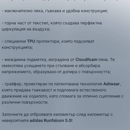
- изключително лека, гъвкава и удобна конструкция;
- горна част от текстил, която създава перфектна
циркулация на въздуха;
- специални
TPU
протектори, които подсилват
конструкцията;
- междинна подметка, изградена от
Cloudfoam
пяна. Тя
омекотява усещането при стъпване и абсорбира
напрежението, образувано от допира с повърхността;
- грайфер, проектиран по патентована технология
Adiwear
,
която придава гъвкавост и подпомага естественото
движение на ходилото, като спомага за отлично сцепление с
различни повърхности.
Започнете да отброявате километър след километър с
невероятните
adidas
Runfalcon 5.0
!