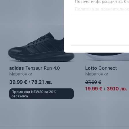
Повече информация за би
Политика за поверителнос
бисквитките, можеш да го
adidas
Tensaur Run 4.0
Lotto
Connect
Маратонки
Маратонки
39.99
€
/
78.21
лв.
37.99
€
19.99
€
/
39.10
лв.
Промо код NEW20 за 20%
отстъпка