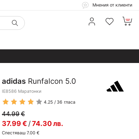
Мнения от клиенти
adidas
Runfalcon 5.0
IE8586 Маратонки
4.25
36
гласа
44.99
€
37.99
€
/
74.30
лв.
Спестяваш 7.00
€