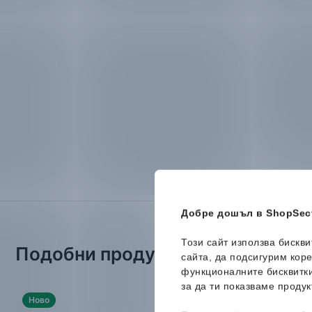
Добре дошъл в ShopSect
Този сайт използва бискв
Подобни продукти
сайта, да подсигурим кор
функционалните бисквитк
за да ти показваме продук
Ново
-47%