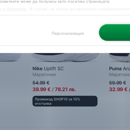
сквитките може да получиш като посетиш страницата
т и бисквитки
. В случай, че искаш да промениш индивидуалнит
 направиш от опцията за Персонализация.
Персонализация
Nike
Uplift SC
Puma
Anz
Маратонки
Маратонк
54.99
€
59.99
€
39.99
€
/
78.21
лв.
32.99
€
Промокод SHOP10 за 10%
отстъпка