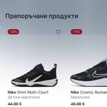
Препоръчани продукти
-22%
-10%
Nike
Omni Multi-Court
Nike
Cosmic Runne
Детски маратонки
Маратонки
44.99
€
49.99
€