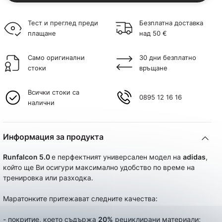
Тест и преглед преди
Безплатна доставка
плащане
над 50 €
Само оригинални
30 дни безплатно
стоки
връщане
Всички стоки са
0895 12 16 16
налични
Информация за продукта
Runfalcon 5.0
e перфектният универсален модел на
adidas
,
който ще Ви осигури максимално удобство по време на
тренировка или разходка.
Маратонките притежават следните качества:
- покритие, което съдържа
20%
рециклирани материали;