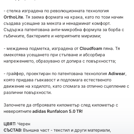
- стелка изградена по революционната технология
OrthoLite
. Тя заема формата на крака, като по този начин
създава усещане за мекота и ненадминат комфорт.
Съдържа патентована анти-микробна формула за борба с
гъбичките, бактериите и неприятните миризми;
- междинна подметка, изградена от
Cloudfoam
пяна. Тя
омекотява усещането при стъпване и абсорбира
напрежението, образувано от допира с повърхността;
- грайфер, проектиран по патентована технология
Adiwear
,
която придава гъвкавост и подпомага естественото
движение на ходилото, като спомага за отлично сцепление с
различни повърхности.
Започнете да отброявате километър след километър с
невероятните
adidas
Runfalcon 5.0 TR
!
ЦВЯТ:
Черен
СЪСТАВ:
Външнa част - текстил и други материали,