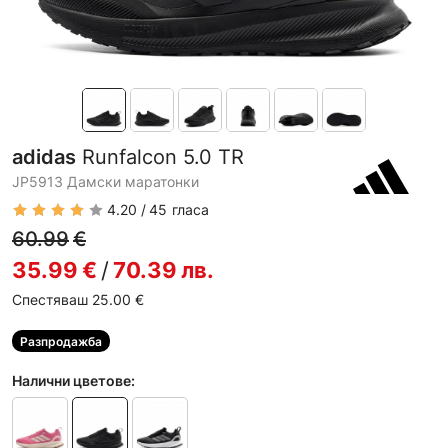
adidas
Runfalcon 5.0 TR
JP5913 Дамски маратонки
4.20
45
гласа
60.99
€
35.99
€
/
70.39
лв.
Спестяваш 25.00
€
Разпродажба
Налични цветове: