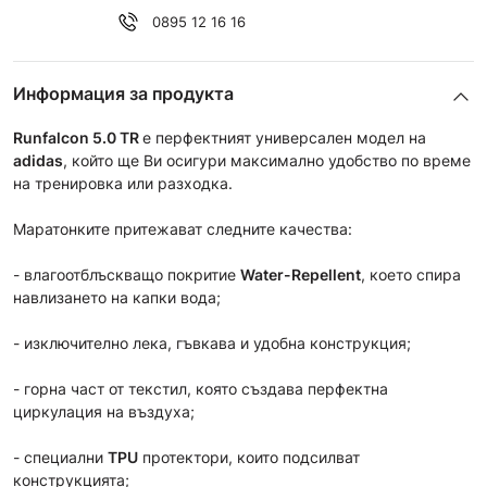
0895 12 16 16
Информация за продукта
Runfalcon 5.0
TR
e перфектният универсален модел на
adidas
, който ще Ви осигури максимално удобство по време
на тренировка или разходка.
Маратонките притежават следните качества:
- влагоотблъскващо покритие
Water-Repellent
, което спира
навлизането на капки вода;
- изключително лека, гъвкава и удобна конструкция;
- горна част от текстил, която създава перфектна
циркулация на въздуха;
- специални
TPU
протектори, които подсилват
конструкцията;