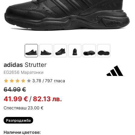
adidas
Strutter
EG2656 Маратонки
3.78
797
гласа
64.99
€
41.99
€
/
82.13
лв.
Спестяваш 23.00
€
Разпродажба
Налични цветове: