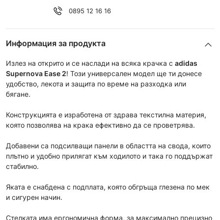
0895 12 16 16
Информация за продукта
Излез на открито и се наслади на всяка крачка с
a
didas
Supernova Ease 2
! Този универсален модел ще ти донесе
удобство, лекота и защита по време на разходка или
бягане.
Конструкцията е изработена от здрава текстилна материя,
която позволява на крака ефективно да се проветрява.
Добавени са подсилващи панели в областта на свода, които
плътно и удобно прилягат към ходилото и така го поддържат
стабилно.
Яката е снабдена с подплата, която обгръща глезена по мек
и сигурен начин.
Стелката има ергономична форма, за максимално прецизно