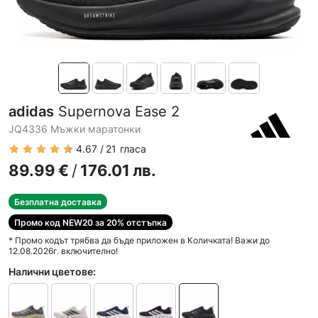
adidas
Supernova Ease 2
JQ4336 Мъжки маратонки
4.67
21
гласа
89.99
€
/
176.01
лв.
Безплатна доставка
Промо код NEW20 за 20% отстъпка
* Промо кодът трябва да бъде приложен в Количката! Важи до
12.08.2026г. включително!
Налични цветове: