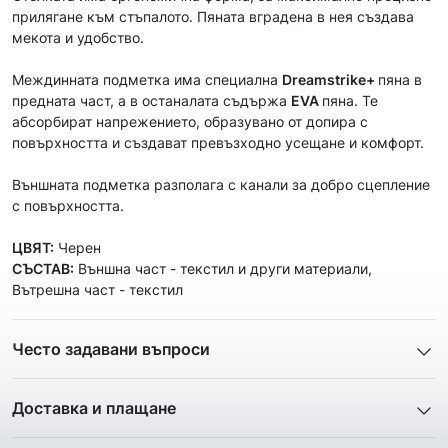
прилягане към стъпалото. Пяната вградена в нея създава
мекота и удобство.
Mеждинната подметка има специална
Dreamstrike+
пяна в
предната част, а в останалата съдържа
EVA
пяна. Те
абсорбират напрежението, образувано от допира с
повърхността и създават превъзходно усещане и комфорт.
Външната подметка разполага с канали за добро сцепление
с повърхността.
ЦВЯТ:
Черен
СЪСТАВ:
Външна част - текстил и други материали,
Вътрешна част - текстил
Често задавани въпроси
1. Описанието и снимките на продукта, които сте
предоставили в сайта отговарят ли реално на това, което
Доставка и плащане
ще получа?
Ние от ShopSector се стремим към
бързина
и
Всички снимки и цялата информация са внимателно