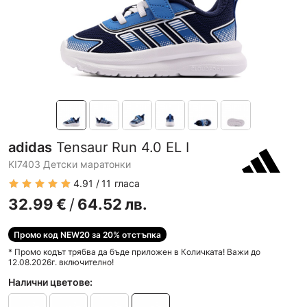
adidas
Tensaur Run 4.0 EL I
KI7403 Детски маратонки
4.91
11
гласа
32.99
€
/
64.52
лв.
Промо код NEW20 за 20% отстъпка
* Промо кодът трябва да бъде приложен в Количката! Важи до
12.08.2026г. включително!
Налични цветове: