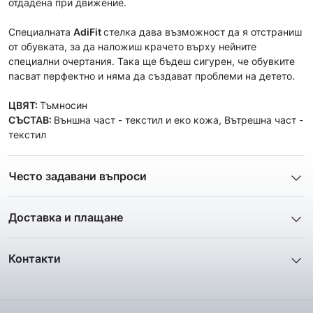
отдадена при движение.
Специалната
AdiFit
стелка дава възможност да я отстраниш
от обувката, за да наложиш крачето върху нейните
специални очертания. Така ще бъдеш сигурен, че обувките
пасват перфектно и няма да създават проблеми на детето.
ЦВЯТ:
Тъмносин
СЪСТАВ:
Външна част - текстил и еко кожа, Вътрешна част -
текстил
Често задавани въпроси
1. Описанието и снимките на продукта, които сте
предоставили в сайта отговарят ли реално на това, което
Доставка и плащане
ще получа?
Ние от ShopSector се стремим към
бързина
и
Всички снимки и цялата информация са внимателно
професионализъм
при доставката на твоите поръчки, затова
подготвени и подбрани с цел Клиента да има възможност да
Контакти
използваме услугите на куриерските фирми
„Еконт
добие максимално ясна и точна представа за дадения
Телефон: 0895 12 16 16
Експрес“
,
„Спиди“
и
„BOX NOW“
.
продукт. Ние гарантираме, че снимките и информацията
Facebook:
facebook.com/ShopSector
отговарят 100% на това, което ще получите. В голяма част от
Instagram:
instagram.com/shopsector.com_official
Доставяме до всяка точка на България в рамките на
1-2
случаите нашите клиенти твърдят, че когато получат