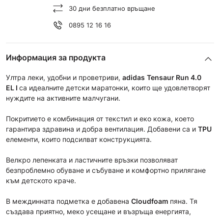
30 дни безплатно връщане
0895 12 16 16
Информация за продукта
Ултра леки, удобни и проветриви,
adidas
Tensaur Run 4.0
EL
I
са идеалните детски маратонки, които ще удовлетворят
нуждите на активните малчугани.
Покритието е комбинация от текстил и еко кожа, което
гарантира здравина и добра вентилация. Добавени са и
TPU
елементи, които подсилват конструкцията.
Велкро лепенката и ластичните връзки позволяват
безпроблемно обуване и събуване и комфортно прилягане
към детското краче.
В междинната подметка е добавена
Cloudfoam
пяна. Тя
създава приятно, меко усещане и възръща енергията,