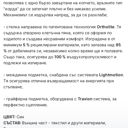
позволява с едно бързо завъртане на копчето, връзките тип
"корда" да се затегнат плътно и без никакво усилие.
Механизмът се издърпва напред, за да се разхлаби;
- стелка направена по патентована технология
Ortholite
. Тя
съдържа отворено клетъчна пяна, която се оформя по
ходилото и създава несравним комфорт. Изградена е от
минимум
5 %
рециклирани материали, като запазва над
95
%
от дебелината си, независимо колко време ще я ползвате.
Също така, осигурява до
100 %
въздухопропускливост и
подлежи на изпиране.
- междинна подметка, снабдена със системата
Lightmotion
.
Tя осигурява отлична възвращаемост на енергията при
стъпване;
- грайферна подметка, оборудвана с
Traxion
система, за
перфектно сцепление.
ЦВЯТ:
Син
СЪСТАВ:
Външна част - текстил и други материали,