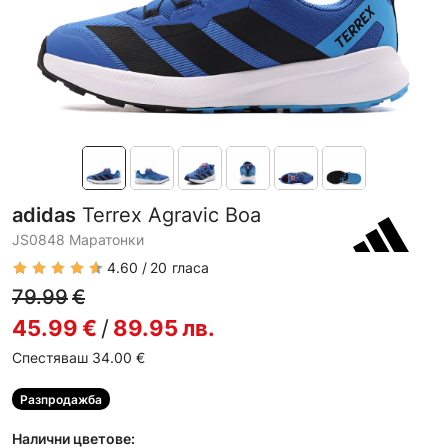
adidas
Terrex Agravic Boa
JS0848 Маратонки
4.60
20
гласа
79.99
€
45.99
€
/
89.95
лв.
Спестяваш 34.00
€
Разпродажба
Налични цветове: