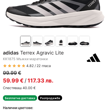
adidas
Terrex Agravic Lite
KK1875 Мъжки маратонки
4.82
22
гласа
99.99
€
59.99
€
/
117.33
лв.
Спестяваш 40.00
€
Безплатна доставка
Разпродажба
Налични цветове: