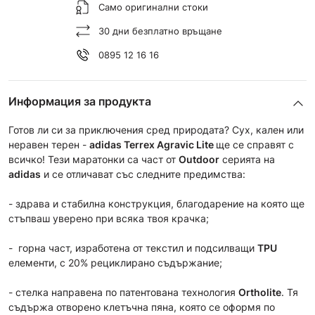
Само оригинални стоки
30 дни безплатно връщане
0895 12 16 16
Информация за продукта
Готов ли си за приключения сред природата? Сух, кален или
неравен терен -
a
didas Terrex Agravic Lite
ще се справят с
всичко! Тези маратонки са част от
Outdoor
серията на
adidas
и се отличават със следните предимства:
- здрава и стабилна конструкция, благодарение на която ще
стъпваш уверено при всяка твоя крачка;
- горна част, изработена от текстил и подсилващи
TPU
елементи, с 20% рециклирано съдържание;
- стелка направена по патентована технология
Ortholite
. Тя
съдържа отворено клетъчна пяна, която се оформя по