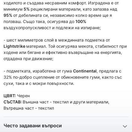
ходилото и създава несравним комфорт. Изградена е от
минимум
5%
рециклирани материали, като запазва над
95%
от дебелината си, независимо колко време ще я
ползваш. Също така, осигурява до
100%
въздухопропускливост и подлежи на изпиране;
- шест милиметров слой в междинната подметка от
Lightstrike
материал. Той осигурява мекота, стабилност при
ходене или бягане и ефективно възвръщане на енергията,
отдадена при движение;
- подметката, изработена от гума
Continental
, предлага с
32% по-добро сцепление от обикновените гуми, както със
сухи, така и с мокри повърхности.
ЦВЯТ:
Черен
СЪСТАВ:
Външна част - текстил и други материали,
Вътрешна част - текстил
Често задавани въпроси
1. Описанието и снимките на продукта, които сте