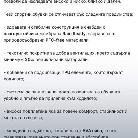
позволи да изследвате високо и ниско, близко и далеч.
Тези спортни обувки се отличават със следните предимства:
- здравата и стабилна конструкция е снабден с
влагоустойчив
а
мембрана
Rain Ready
,
направена от
природосъобразни
PFC-free
материали.
- текстилно покритие за добра вентилация, което съдържа
минимум
20%
рециклирани материали;
- добавени са подсилващи
TPU
елементи, които държат
ходилото;
- система за завързване, която позволява на обувката
удобно и плътно да прилепне към ходилото;
- висока подплатена яка за повече комфорт, стабилност и
мекота на глезена;
- междинна подметка, направена от
EVA пяна
, която
омекотява усещането при стъпване и абсорбира