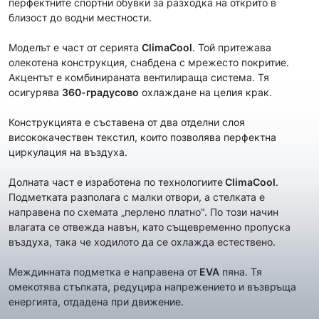
перфектните спортни обувки за разходка на открито в
близост до водни местности.
Моделът е част от серията
ClimaCool
. Той притежава
олекотена конструкция, снабдена с мрежесто покритие.
Акцентът е комбинираната вентилираща система. Тя
осигурява
360-градусово
охлаждане на целия крак.
Конструкцията е съставена от два отделни слоя
висококачествен текстил, които позволява перфектна
циркулация на въздуха.
Долната част е изработена по технологиите
ClimaCool
.
Подметката разполага с малки отвори, а стелката е
направена по схемата „перлено платно". По този начин
влагата се отвежда навън, като същевременно пропуска
въздуха, така че ходилото да се охлажда естествено.
Междинната подметка е направена от
EVA
пяна. Тя
омекотява стъпката, редуцира напрежението и възвръща
енергията, отдадена при движение.