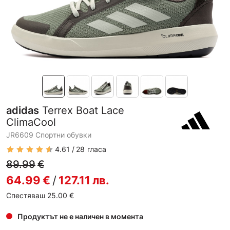
adidas
Terrex Boat Lace
ClimaCool
JR6609 Спортни обувки
4.61
28
гласа
89.99
€
64.99
€
/
127.11
лв.
Спестяваш 25.00
€
Продуктът не е наличен в момента