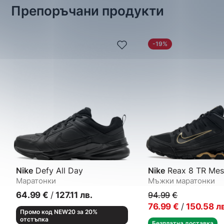
Препоръчани продукти
-19%
Nike
Defy All Day
Nike
Reax 8 TR Mes
Маратонки
Мъжки маратонки
64.99
€
/
127.11
лв.
94.99
€
76.99
€
/
150.58
л
Промо код NEW20 за 20%
отстъпка
Безплатна доставка