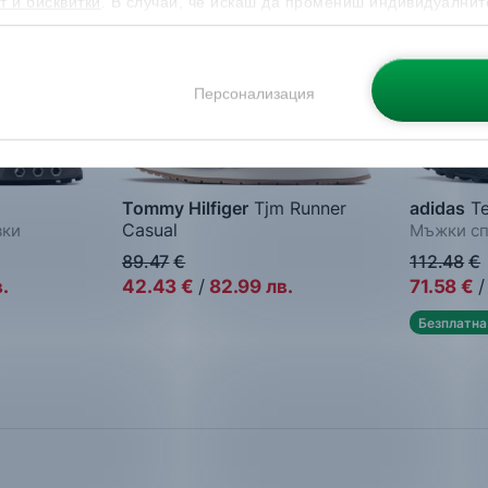
т и бисквитки
. В случай, че искаш да промениш индивидуалнит
 направиш от опцията за Персонализация.
Персонализация
Tommy Hilfiger
Tjm Runner
adidas
Te
Casual
вки
Мъжки сп
Мъжки спортни обувки
89.47
€
112.48
€
.
42.43
€
/
82.99
лв.
71.58
€
/
Безплатна