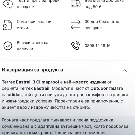
Тест и преглед преди
Безплатна доставка
плащане
над 50 €
Само оригинални
30 дни безплатно
стоки
връщане
Всички стоки са
0895 12 16 16
налични
Информация за продукта
Terrex Eastrail 3
Climaproof
е
най-новото издание
от
серията
Terrex Eastrail
. Моделът е част от
Outdoor
гамата
на
adidas
, той ще ти осигури дълготраен комфорт в градски
и извънградски условия. Проектиран е за приключения, с
акцент върху издръжливостта на открито.
Горната част предлага гъвкавост и лесна поддръжка,
комбинирана е с адаптивна вътрешна част, която подобрява
прилягането към крака. Подсилващите елементи,