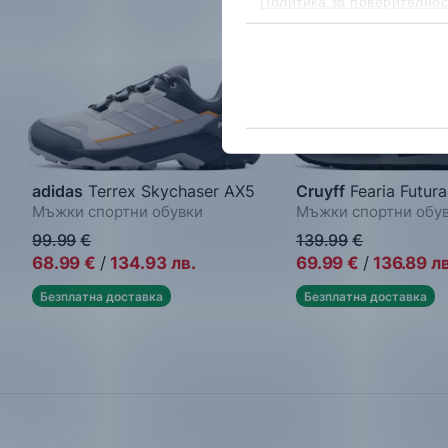
Политика за поверителнос
бисквитките, можеш да го
adidas
Terrex Skychaser AX5
Cruyff
Fearia Futura
Мъжки спортни обувки
Мъжки спортни обу
99.99
€
139.99
€
68.99
€
/
134.93
лв.
69.99
€
/
136.89
лв
Безплатна доставка
Безплатна доставка