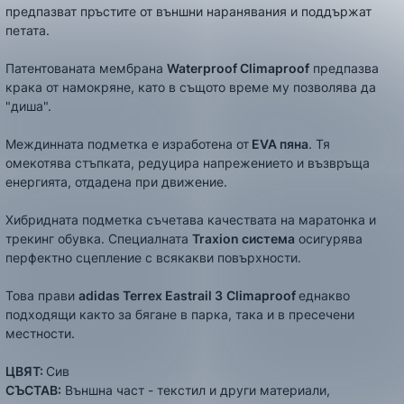
предпазват пръстите от външни наранявания и поддържат
петата.
Патентованата мембрана
Waterproof Climaproof
предпазва
крака от намокряне, като в същото време му позволява да
"диша".
Междинната подметка е изработена от
EVA пяна
. Тя
омекотява стъпката, редуцира напрежението и възвръща
енергията, отдадена при движение.
Хибридната подметка съчетава качествата на маратонка и
трекинг обувка. Специалната
Traxion система
осигурява
перфектно сцепление с всякакви повърхности.
Това прави
adidas Terrex Eastrail 3
Climaproof
еднакво
подходящи както за бягане в парка, така и в пресечени
местности.
ЦВЯТ:
Сив
СЪСТАВ:
Външна част - текстил и други материали,