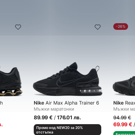
-26%
h
Nike
Air Max Alpha Trainer 6
Nike
Reax
Мъжки маратонки
Мъжки ма
89.99
€
/
176.01
лв.
94.99
€
в.
69.99
€
Промо код NEW20 за 20%
отстъпка
Безплатна