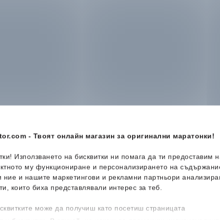
or.com - Твоят онлайн магазин за оригинални маратонки!
итки! Използването на бисквитки ни помага да ти предоставим 
ектното му функциониране и персонализирането на съдържани
и ние и нашите маркетингови и рекламни партньори анализира
ти, които биха представлявали интерес за теб.
-53%
-36%
сквитките може да получиш като посетиш страницата