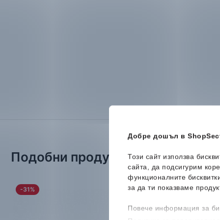
Добре дошъл в ShopSect
Подобни продукти
Този сайт използва бискв
сайта, да подсигурим кор
функционалните бисквитк
за да ти показваме продук
-31%
-50%
Повече информация за би