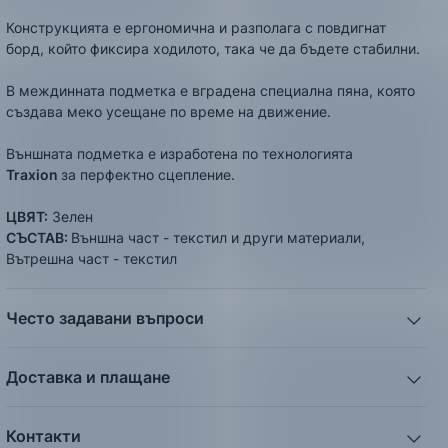
Конструкцията е ергономична и разполага с повдигнат
борд, който фиксира ходилото, така че да бъдете стабилни.
В междинната подметка е вградена специална пяна, която
създава меко усещане по време на движение.
Външната подметка е изработена по технологията
Traxion
за перфектно сцепление.
ЦВЯТ:
Зелен
СЪСТАВ:
Външна част - текстил и други материали,
Вътрешна част - текстил
Често задавани въпроси
1. Описанието и снимките на продукта, които сте
предоставили в сайта отговарят ли реално на това, което
Доставка и плащане
ще получа?
Ние от ShopSector се стремим към
бързина
и
Всички снимки и цялата информация са внимателно
професионализъм
при доставката на твоите поръчки,
подготвени и подбрани с цел Клиента да има възможност
Контакти
затова използваме услугите на куриерските фирми
„Еконт
да добие максимално ясна и точна представа за дадения