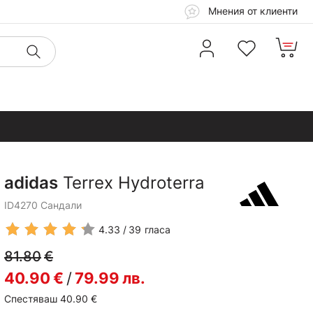
Мнения от клиенти
adidas
Terrex Hydroterra
ID4270 Сандали
4.33
39
гласа
81.80
€
40.90
€
/
79.99
лв.
Спестяваш 40.90
€