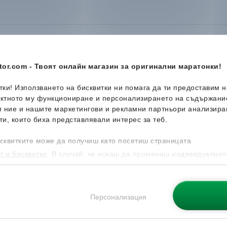
or.com - Твоят онлайн магазин за оригинални маратонки!
итки! Използването на бисквитки ни помага да ти предоставим 
-44%
-49%
ектното му функциониране и персонализирането на съдържани
и ние и нашите маркетингови и рекламни партньори анализира
ти, които биха представлявали интерес за теб.
сквитките може да получиш като посетиш страницата
т и бисквитки
. В случай, че искаш да промениш индивидуалнит
 направиш от опцията за Персонализация.
Персонализация
 Row
Timberland
Perkins Row
adidas
Te