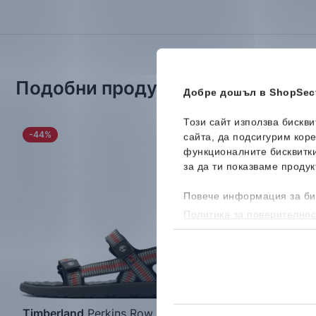
Подобни продукти
Добре дошъл в ShopSect
Този сайт използва бискв
-44%
-44%
сайта, да подсигурим кор
функционалните бисквитк
за да ти показваме продук
Повече информация за би
Политика за поверителнос
бисквитките, можеш да го
Timberland
Perkins Row
Timberland
Perkins