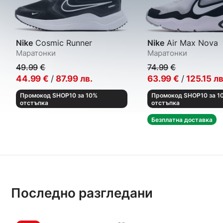
Nike
Cosmic Runner
Nike
Air Max Nova
Маратонки
Маратонки
49.99
€
74.99
€
44.99
€
/
87.99
лв.
63.99
€
/
125.15
лв
Промокод SHOP10 за 10%
Промокод SHOP10 за 1
отстъпка
отстъпка
Безплатна доставка
Последно разгледани