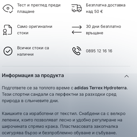
Тест и преглед преди
Безплатна доставка
плащане
над 50 €
Само оригинални
30 дни безплатно
стоки
връщане
Всички стоки са
0895 12 16 16
налични
Информация за продукта
Подгответе се за топлото време с
adidas Terrex Hydroterra
.
Тези спортни сандали са перфектни за разходки сред
природа в слънчевите дни.
Каишките са изработени от текстил. Снабдени са с велкро
лепенки, които позволяват лесно и удобно регулиране на
широчината спрямо крака. Пластмасовата закопчалка
осигурява бързо и безпроблемно обуване и събуване.