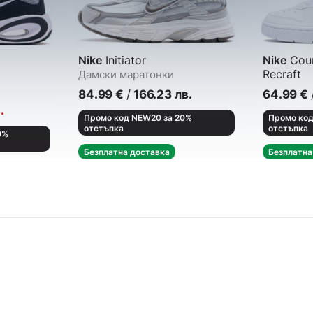
Nike
Initiator
Nike
Cour
Recraft
Дамски маратонки
Кецове
84.99
€
/
166.23
лв.
64.99
€
.
Промо код NEW20 за 20%
Промо код
отстъпка
отстъпка
0%
Безплатна доставка
Безплатна