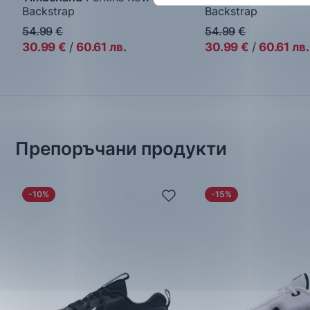
Backstrap
Backstrap
Сандали
Сандали
54.99
€
54.99
€
30.99
€
/
60.61
лв.
30.99
€
/
60.61
лв.
Препоръчани продукти
-10%
-15%