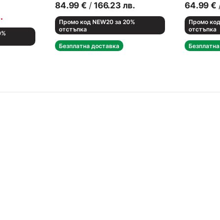
Кецове
84.99
€
/
166.23
лв.
64.99
€
.
Промо код NEW20 за 20%
Промо код
отстъпка
отстъпка
0%
Безплатна доставка
Безплатна