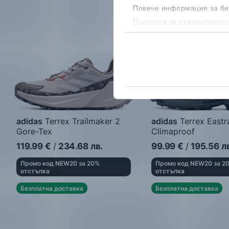
Повече информация за би
Политика за поверителнос
бисквитките, можеш да го
adidas
Terrex Trailmaker 2
adidas
Terrex Eastra
Gore-Tex
Climaproof
Дамски спортни обувки
Дамски спортни обу
119.99
€
/
234.68
лв.
99.99
€
/
195.56
л
Промо код NEW20 за 20%
Промо код NEW20 за 2
отстъпка
отстъпка
Безплатна доставка
Безплатна доставка