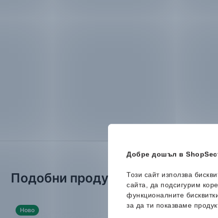
Добре дошъл в ShopSect
Подобни продукти
Този сайт използва бискв
сайта, да подсигурим кор
функционалните бисквитк
за да ти показваме продук
Ново
Ново