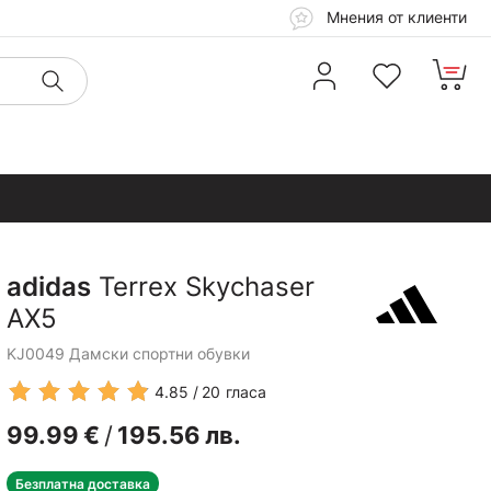
Мнения от клиенти
adidas
Terrex Skychaser
AX5
KJ0049 Дамски спортни обувки
4.85
20
гласа
99.99
€
/
195.56
лв.
Безплатна доставка