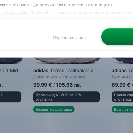
сквитките може да получиш като посетиш страницата
т и бисквитки
. В случай, че искаш да промениш индивидуалнит
 направиш от опцията за Персонализация.
Персонализация
il 3 Mid
adidas
Terrex Trailmaker 2
adidas
Te
Дамски спортни обувки
Дамски с
вки
в.
99.99
€
/
195.56
лв.
89.99
€
0%
Промо код NEW20 за 20%
Промо код
отстъпка
отстъпка
Безплатна доставка
Безплатна