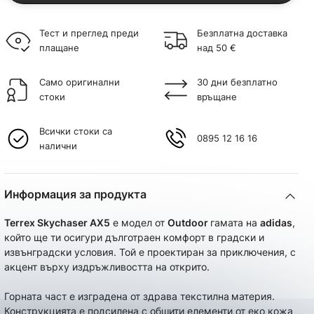
Тест и преглед преди
Безплатна доставка
плащане
над 50 €
Само оригинални
30 дни безплатно
стоки
връщане
Всички стоки са
0895 12 16 16
налични
Информация за продукта
Terrex Skychaser AX5
е модел от
Outdoor
гамата на
adidas
,
който ще ти осигури дълготраен комфорт в градски и
извънградски условия. Той е проектиран за приключения, с
акцент върху издръжливостта на открито.
Горната част е изградена от здрава текстилна
материя.
Конструкцията е подсилена с обшити елементи от еко кожа