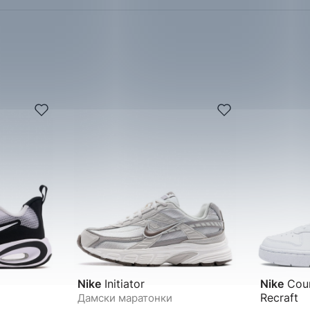
Nike
Initiator
Nike
Cour
Recraft
Дамски маратонки