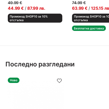
49.99
€
74.99
€
44.99
€
/
87.99
лв.
63.99
€
/
125.15
лв
Промокод SHOP10 за 10%
Промокод SHOP10 за 1
отстъпка
отстъпка
Безплатна доставка
Последно разгледани
Ново