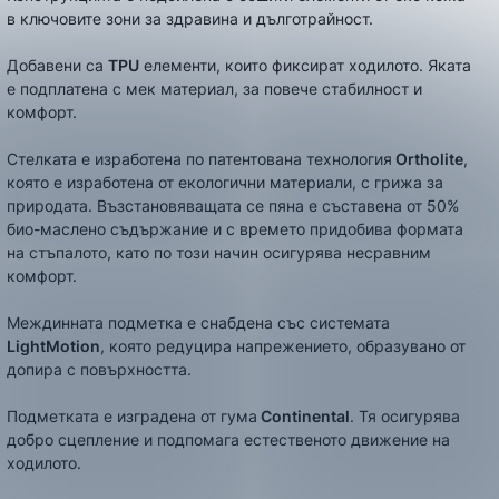
в ключовите зони за здравина и дълготрайност.
Добавени са
TPU
елементи, които фиксират ходилото. Яката
е подплатена с мек материал, за повече стабилност и
комфорт.
Стелката е изработена по патентована технология
Ortholite
,
която е изработена от екологични материали, с грижа за
природата. Възстановяващата се пяна е съставена от 50%
био-маслено съдържание и с времето придобива формата
на стъпалото, като по този начин осигурява несравним
комфорт.
Междинната подметка е снабдена със системата
LightMotion
, която редуцира напрежението, образувано от
допира с повърхността.
Подметката е изградена от гума
Continental
. Тя осигурява
добро сцепление и подпомага естественото движение на
ходилото.