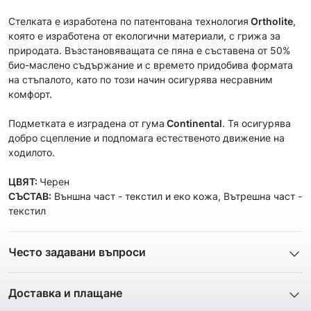
Стелката е изработена по патентована технология
Ortholite
,
която е изработена от екологични материали, с грижа за
природата. Възстановяващата се пяна е съставена от 50%
био-маслено съдържание и с времето придобива формата
на стъпалото, като по този начин осигурява несравним
комфорт.
Подметката е изградена от гума
Continental
. Тя осигурява
добро сцепление и подпомага естественото движение на
ходилото.
ЦВЯТ:
Черен
СЪСТАВ:
Външна част - текстил и еко кожа, Вътрешна част -
текстил
Често задавани въпроси
1. Описанието и снимките на продукта, които сте
предоставили в сайта отговарят ли реално на това, което
Доставка и плащане
ще получа?
Ние от ShopSector се стремим към
бързина
и
Всички снимки и цялата информация са внимателно