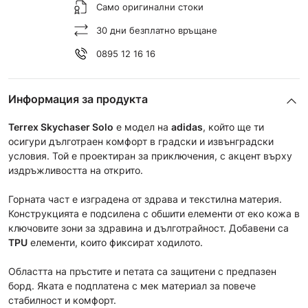
Само оригинални стоки
30 дни безплатно връщане
0895 12 16 16
Информация за продукта
Terrex Skychaser Solo
е модел на
adidas
, който ще ти
осигури дълготраен комфорт в градски и извънградски
условия. Той е проектиран за приключения, с акцент върху
издръжливостта на открито.
Горната част е изградена от здрава и текстилна
материя.
Конструкцията е подсилена с обшити елементи от еко кожа в
ключовите зони за здравина и дълготрайност. Добавени са
TPU
елементи, които фиксират ходилото.
Областта на пръстите и петата са защитени с предпазен
борд. Яката е подплатена с мек материал за повече
стабилност и комфорт.