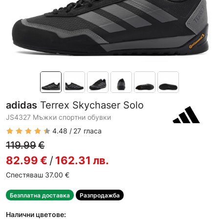
adidas
Terrex Skychaser Solo
JS4327 Мъжки спортни обувки
4.48
27
гласа
119.99
€
82.99
€
/
162.31
лв.
Спестяваш 37.00
€
Безплатна доставка
Разпродажба
Налични цветове: