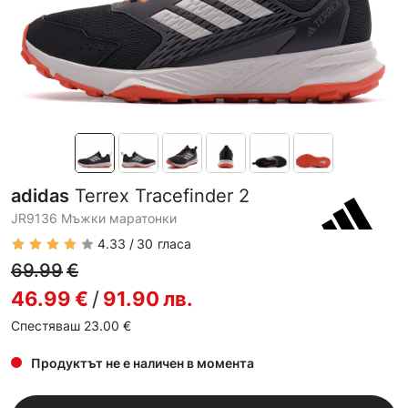
adidas
Terrex Tracefinder 2
JR9136 Мъжки маратонки
4.33
30
гласа
69.99
€
46.99
€
/
91.90
лв.
Спестяваш 23.00
€
Продуктът не е наличен в момента