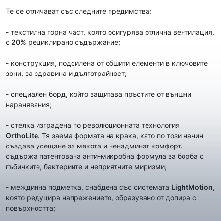
Те се отличават със следните предимства:
- текстилна горна част, която осигурява отлична вентилация,
с
20%
рециклирано съдържание;
- конструкция, подсилена от обшити елементи в ключовите
зони, за здравина и дълготрайност;
- специален борд, който защитава пръстите от външни
наранявания;
- стелка изградена по революционната технология
OrthoLite
. Тя заема формата на крака, като по този начин
създава усещане за мекота и ненадминат комфорт.
съдържа патентована анти-микробна формула за борба с
гъбичките, бактериите и неприятните миризми;
- междинна подметка, снабдена със системата
LightMotion
,
която редуцира напрежението, образувано от допира с
повърхността;