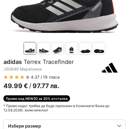
adidas
Terrex Tracefinder
JS0849 Маратонки
4.37
19
гласа
49.99
€
/
97.77
лв.
Промо код NEW20 за 20% отстъпка
* Промо кодът трябва да бъде приложен в Количката! Важи до
12.08.2026г. включително!