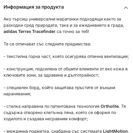
Информация за продукта
Ако търсиш универсални маратонки подходящи както за
разходки сред природата, така и за ежедневието в града,
adidas Terrex Tracefinder
са точно за теб!
Те се отличават със следните предимства:
- текстилна горна част, която осигурява отлична вентилация;
- конструкция, подсилена от обшити елементи от еко кожа в
ключовите зони, за здравина и дълготрайност;
- специален борд, който защитава пръстите от външни
наранявания;
- стелка направена по патентована технология
Ortholite
. Тя
съдържа отворено клетъчна пяна, която се оформя по
ходилото и създава несравним комфорт;
- междинна подметка, снабдена със системата
LightMotion
,