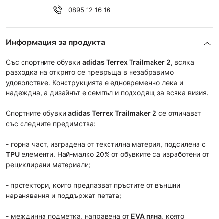
0895 12 16 16
Информация за продукта
Със спортните обувки
adidas Terrex Trailmaker 2
, всяка
разходка на открито се превръща в незабравимо
удоволствие. Конструкцията е едновременно лека и
надеждна, а дизайнът е семпъл и подходящ за всяка визия.
Спортните обувки
adidas Terrex Trailmaker 2
се отличават
със следните предимства:
- горна част, изградена от текстилна материя, подсилена с
TPU
елементи. Най-малко 20% от обувките са изработени от
рециклирани материали;
-
протектори, които предпазват пръстите от външни
наранявания и поддържат петата;
- междинна подметка, направена от
EVA пяна
, която