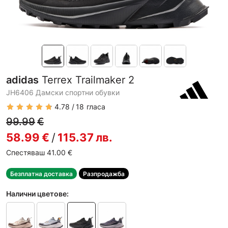
adidas
Terrex Trailmaker 2
JH6406 Дамски спортни обувки
4.78
18
гласа
99.99
€
58.99
€
/
115.37
лв.
Спестяваш 41.00
€
Безплатна доставка
Разпродажба
Налични цветове: