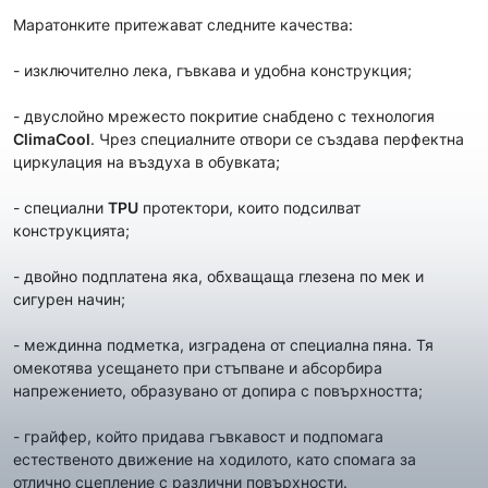
Маратонките притежават следните качества:
- изключително лека, гъвкава и удобна конструкция;
- двуслойно мрежесто покритие снабдено с технология
ClimaCool
. Чрез специалните отвори се създава перфектна
циркулация на въздуха в обувката;
- специални
TPU
протектори, които подсилват
конструкцията;
- двойно подплатена яка, обхващаща глезена по мек и
сигурен начин;
- междинна подметка, изградена от специална
пяна. Тя
омекотява усещането при стъпване и абсорбира
напрежението, образувано от допира с повърхността;
- грайфер, който придава гъвкавост и подпомага
естественото движение на ходилото, като спомага за
отлично сцепление с различни повърхности.