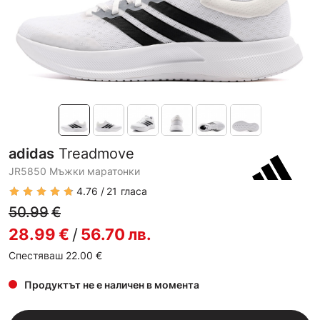
adidas
Treadmove
JR5850 Мъжки маратонки
4.76
21
гласа
50.99
€
28.99
€
/
56.70
лв.
Спестяваш 22.00
€
Продуктът не е наличен в момента