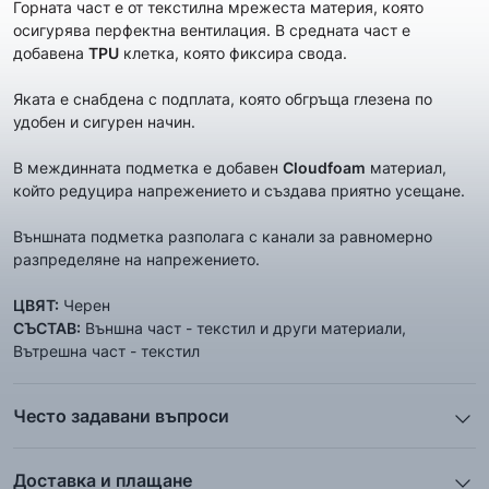
Горната част е от текстилна мрежеста материя, която
осигурява перфектна вентилация. В средната част е
добавена
TPU
клетка, която фиксира свода.
Яката е снабдена с подплата, която обгръща глезена по
удобен и сигурен начин.
В междинната подметка е добавен
Cloudfoam
материал,
който редуцира напрежението и създава приятно усещане.
Външната подметка разполага с канали за равномерно
разпределяне на напрежението.
ЦВЯТ:
Черен
СЪСТАВ:
Външна част - текстил и други материали,
Вътрешна част - текстил
Често задавани въпроси
1. Описанието и снимките на продукта, които сте
предоставили в сайта отговарят ли реално на това, което
Доставка и плащане
ще получа?