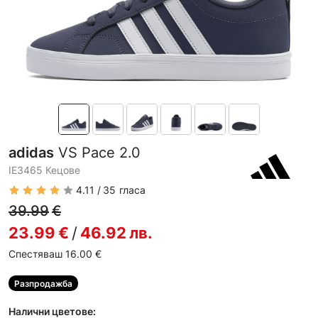
adidas
VS Pace 2.0
IE3465 Кецове
4.11
35
гласа
39.99
€
23.99
€
/
46.92
лв.
Спестяваш 16.00
€
Разпродажба
Налични цветове: