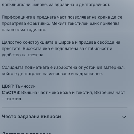
допълнителни шевове, за здравина и дълготрайност.
Перфорациите в предната част позволяват на крака да се
проветрява ефективно. Мекият текстилен език прилепва
плътно към ходилото.
Цялостно конструкцията е широка и придава свобода на
пръстите. Високата яка е подплатена за стабилност и
удобство на глезена.
Солидната подметката е изработена от устойчив материал,
който е дълготраен на износване и надраскване.
ЦВЯТ:
Тъмносин
СЪСТАВ:
Външна част - еко кожа и текстил, Вътрешна част
- текстил
Често задавани въпроси
1. Описанието и снимките на продукта, които сте
предоставили в сайта отговарят ли реално на това, което