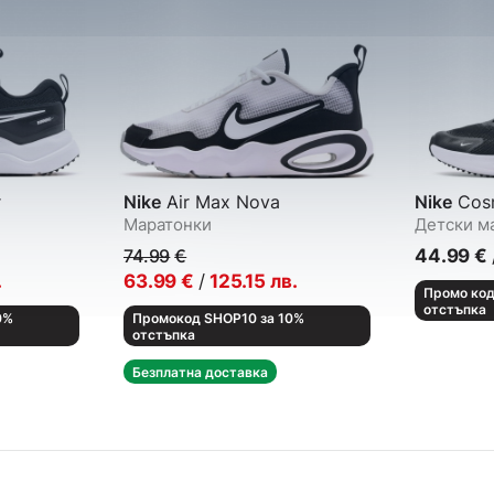
r
Nike
Air Max Nova
Nike
Cosm
Маратонки
Детски м
74.99
€
44.99
€
.
63.99
€
/
125.15
лв.
Промо код
отстъпка
0%
Промокод SHOP10 за 10%
отстъпка
Безплатна доставка