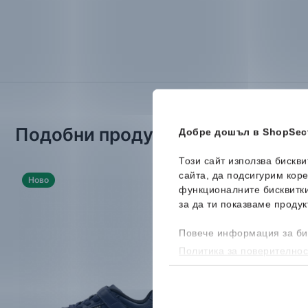
Подобни продукти
Добре дошъл в ShopSect
Този сайт използва бискв
сайта, да подсигурим кор
Ново
-39%
функционалните бисквитк
за да ти показваме продук
Повече информация за би
Политика за поверителнос
бисквитките, можеш да го