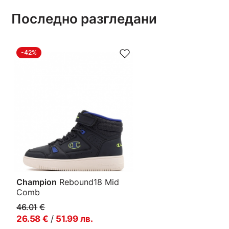
Последно разгледани
-42%
Champion
Rebound18 Mid
Comb
Детски кецове
46.01
€
26.58
€
/
51.99
лв.