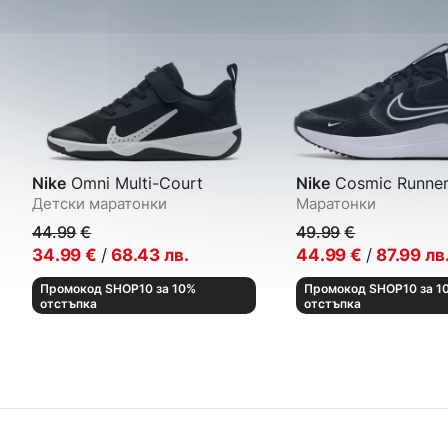
Nike
Omni Multi-Court
Nike
Cosmic Runne
Детски маратонки
Маратонки
44.99
€
49.99
€
34.99
€
/
68.43
лв.
44.99
€
/
87.99
лв
Промокод SHOP10 за 10%
Промокод SHOP10 за 1
отстъпка
отстъпка