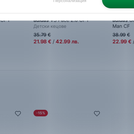
Персонализация
CF I
adidas
VS Pace 2.0 CF I
adidas
Gr
Man CF
Детски кецове
Детски к
35.79
€
38.99
€
21.98
€
/
42.99
лв.
22.99
€
-15%