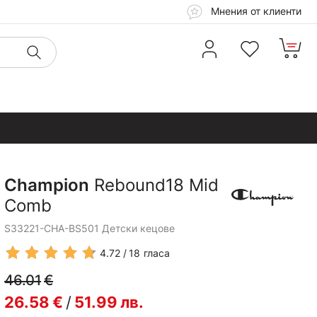
Мнения от клиенти
Champion
Rebound18 Mid
Comb
S33221-CHA-BS501 Детски кецове
4.72
18
гласа
46.01
€
26.58
€
/
51.99
лв.