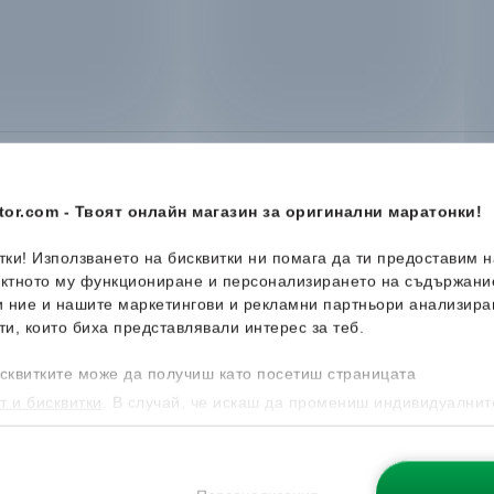
or.com - Твоят онлайн магазин за оригинални маратонки!
итки! Използването на бисквитки ни помага да ти предоставим 
ектното му функциониране и персонализирането на съдържани
-39%
-41%
и ние и нашите маркетингови и рекламни партньори анализира
ти, които биха представлявали интерес за теб.
сквитките може да получиш като посетиш страницата
т и бисквитки
. В случай, че искаш да промениш индивидуалнит
 направиш от опцията за Персонализация.