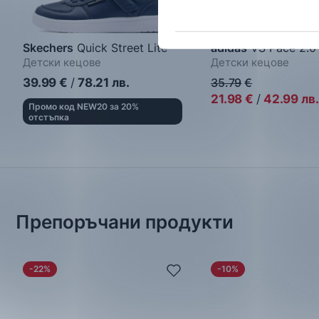
Skechers
Quick Street Lite
adidas
VS Pace 2.0 
Детски кецове
Детски кецове
39.99
€
/
78.21
лв.
35.79
€
21.98
€
/
42.99
лв.
Промо код NEW20 за 20%
отстъпка
Препоръчани продукти
-22%
-10%