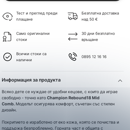
Тест и преглед преди
Безплатна доставка
плащане
над 50 €
Само оригинални
30 дни безплатно
стоки
връщане
Всички стоки са
0895 12 16 16
налични
Информация за продукта
Всяко дете се нуждае от удобни кецове, с които да играе
свободно - точно като
Champion Rebound18 Mid
Comb.
Моделът осигурява комфорт, съчетан със стилен
дизайн.
Покритието е изработено от
еко кожа, която се почиства и
поддържа безпроблемно. Горната част е обшита с