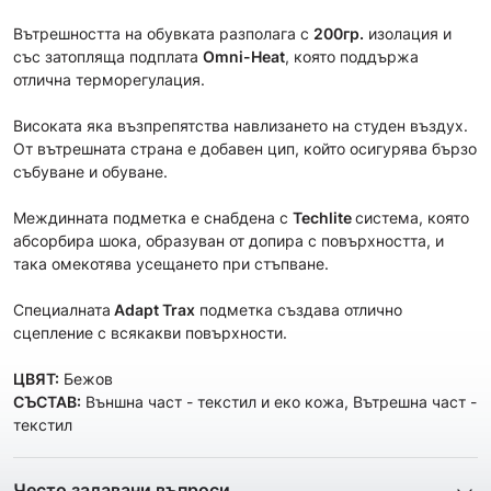
Вътрешността на обувката разполага с
200гр.
изолация и
със затопляща подплата
Omni-Heat
, която поддържа
отлична терморегулация.
Високата яка възпрепятства навлизането на студен въздух.
От вътрешната страна е добавен цип, който осигурява бързо
събуване и обуване.
Междинната подметка е снабдена с
Techlite
система, която
абсорбира шока, образуван от допира с повърхността, и
така омекотява усещането при стъпване.
Специалната
Adapt Trax
подметка създава отлично
сцепление с всякакви повърхности.
ЦВЯТ:
Бежов
СЪСТАВ:
Външна част - текстил и еко кожа, Вътрешна част -
текстил
Често задавани въпроси