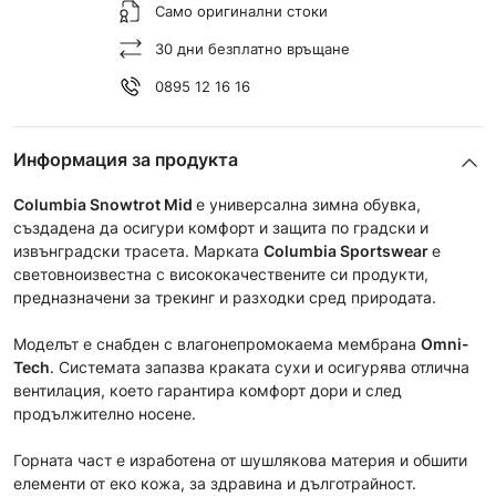
Само оригинални стоки
30 дни безплатно връщане
0895 12 16 16
Информация за продукта
Columbia Snowtrot Mid
е универсална зимна обувка,
създадена да осигури комфорт и защита по градски и
извънградски трасета. Maрката
Columbia Sportswear
е
световноизвестна с висококачествените си продукти,
предназначени за трекинг и разходки сред природата.
Моделът e снабден с влагонепромокаема мембрана
Omni-
Tech
. Системата запазва краката сухи и осигурява отлична
вентилация, което гарантира комфорт дори и след
продължително носене.
Горната част е изработена от шушлякова материя и обшити
елементи от еко кожа, за здравина и дълготрайност.