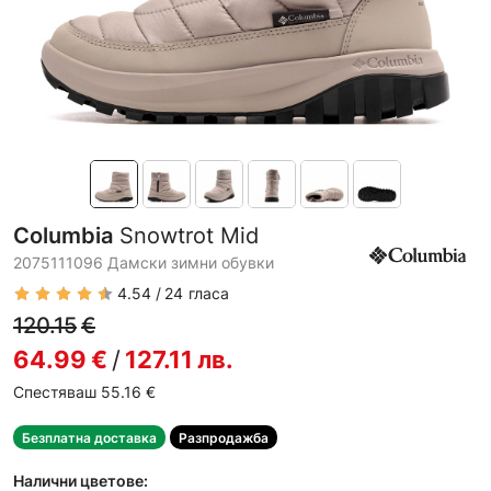
Columbia
Snowtrot Mid
2075111096 Дамски зимни обувки
4.54
24
гласа
120.15
€
64.99
€
/
127.11
лв.
Спестяваш 55.16
€
Безплатна доставка
Разпродажба
Налични цветове: