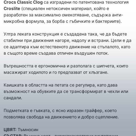
Crocs Classic Clog
са изградени по патентована технология
Croslite
(специален нетоксичен материал, който е
разработен за максимално омекотяване, съдържа анти-
микробна формула, за борба с гъбичките и бактериите).
Ултра леката конструкция е създадена така, че да бъдете
стабилни при движения нагоре, надолу и встрани. Цели е да
се адаптира към естественото движение на стъпалото, като
в същото време създава отличен въздушен поток.
Вътрешността е ергономична и разполага с шипчета, които
масажират ходилото и го предпазват от хлъзгане.
Каишката в областта на петата се регулира, като дава
възможност на обувките да се трансформират в чехли или
сандали.
Подметката е гъвката, с ясно изразен грайфер, което
позволява свобода на движението и добро сцепление.
ЦВЯТ:
Тъмносин
СЪСТАВ:
Външна част - висококачествени синтетични