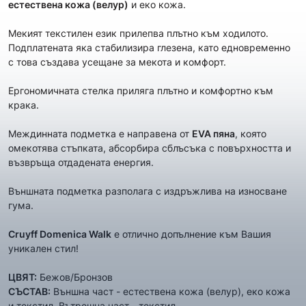
естествена кожа (велур)
и еко кожа.
Мекият текстилен език прилепва плътно към ходилото.
Подплатената яка стабилизира глезена, като едновременно
с това създава усещане за мекота и комфорт.
Ергономичната стелка приляга плътно и комфортно към
крака.
Междинната подметка е направена от
EVA пяна
, която
омекотява стъпката, абсорбира сблъсъка с повърхността и
възвръща отдадената енергия.
Външната подметка разполага с издръжлива на износване
гума.
Cruyff Domenica Walk
е отлично допълнение към Вашия
уникален стил!
ЦВЯТ:
Бежов/Бронзов
СЪСТАВ:
Външна част - естествена кожа (велур), еко кожа
и текстил, Вътрешна част - текстил