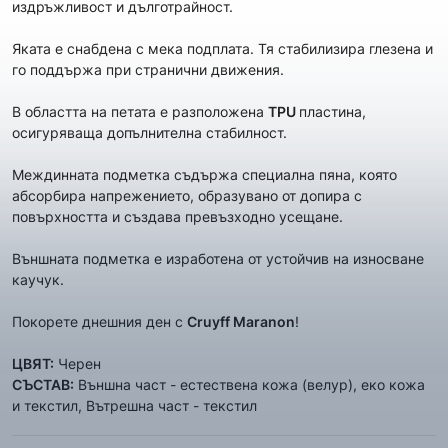
издръжливост и дълготрайност.
Яката е снабдена с мека подплата. Тя стабилизира глезена и
го поддържа при странични движения.
В областта на петата е разположена
TPU
пластина,
осигуряваща допълнителна стабилност.
Междинната подметка съдържа специална пяна, която
абсорбира напрежението, образувано от допира с
повърхността и създава превъзходно усещане.
Външната подметка е изработена от устойчив на износване
каучук.
Покорете днешния ден с
Cruyff Maranon
!
ЦВЯТ:
Черен
СЪСТАВ:
Външна част - естествена кожа (велур), еко кожа
и текстил, Вътрешна част - текстил