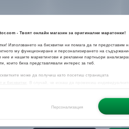
-31%
Ново
-51%
or.com - Твоят онлайн магазин за оригинални маратонки!
итки! Използването на бисквитки ни помага да ти предоставим 
ектното му функциониране и персонализирането на съдържани
и ние и нашите маркетингови и рекламни партньори анализира
ти, които биха представлявали интерес за теб.
сквитките може да получиш като посетиш страницата
т и бисквитки
. В случай, че искаш да промениш индивидуалнит
 направиш от опцията за Персонализация.
Converse
Sport Casual OX
Cruyff
En
Мъжки кецове
Мъжки к
Персонализация
54.99
€
129.99
€
.
37.99
€
/
74.30
лв.
63.99
€