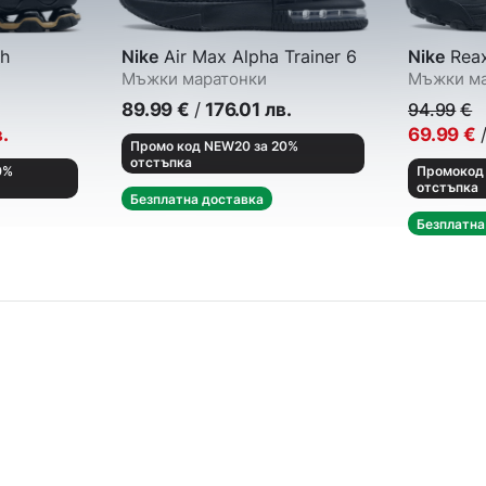
h
Nike
Air Max Alpha Trainer 6
Nike
Reax
Мъжки маратонки
Мъжки ма
89.99
€
/
176.01
лв.
94.99
€
.
69.99
€
Промо код NEW20 за 20%
отстъпка
0%
Промокод 
отстъпка
Безплатна доставка
Безплатна