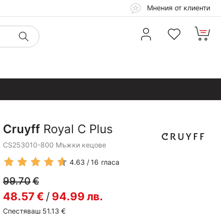
Мнения от клиенти
Cruyff
Royal C Plus
CS253010-800 Мъжки кецове
4.63
16
гласа
99.70
€
48.57
€
/
94.99
лв.
Спестяваш 51.13
€