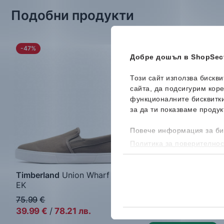
Подобни продукти
-47%
-52%
Добре дошъл в ShopSect
Този сайт използва бискв
сайта, да подсигурим кор
функционалните бисквитк
за да ти показваме продук
Повече информация за би
Политика за поверителнос
бисквитките, можеш да го
Timberland
Union Wharf 2.0
Guess
Vadik
EK
Мъжки кецове
Мъжки кецове
75.99
€
124.99
€
39.99
€
/
78.21
лв.
59.99
€
/
117.33
лв