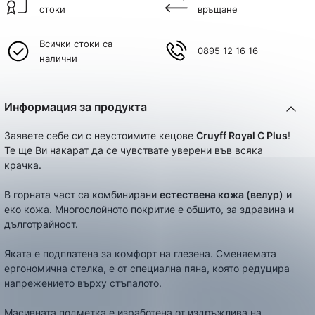
стоки
връщане
Всички стоки са
0895 12 16 16
налични
Информация за продукта
Заявете себе си с неустоимите кецове
Cruyff Royal C Plus
!
Те ще Ви накарат да се чувствате уверени във всяка
крачка.
В горната част са комбинирани
естествена кожа (велур)
и
еко кожа. Многослойното покритие е обшито, за здравина и
дълготрайност.
Яката е подплатена за комфорт на глезена. Сменяемата
ергономична стелка, е от специална пяна, която редуцира
напрежението върху стъпалото.
Масивната подметка е изработена от издръжлива на