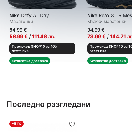
Nike
Defy All Day
Nike
Reax 8 TR Mes
Маратонки
Мъжки маратонки
64.99
€
94.99
€
56.99
€
/
111.46
лв.
73.99
€
/
144.71
лв
Промокод SHOP10 за 10%
Промокод SHOP10 за 1
отстъпка
отстъпка
Безплатна доставка
Безплатна доставка
Последно разгледани
-51%