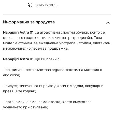
0895 12 16 16
Информация за продукта
Napapijri Astra 01
са атрактивни спортни обувки, които се
отличават с градски стил и изчистен ретро дизайн. Този
модел е отличен за ежедневна употреба - стилен, елегантен
и изключително лесен за поддръжка.
Napapijri
Astra 01
ще Ви плени с:
- покритие, което съчетава здрава текстилна материя с
еко
кожа;
- силует, типичен за първите джогинг модели, популярни
през 80-те години;
- ергономична сменяема стелка, която омекотява
усещането при стъпване;