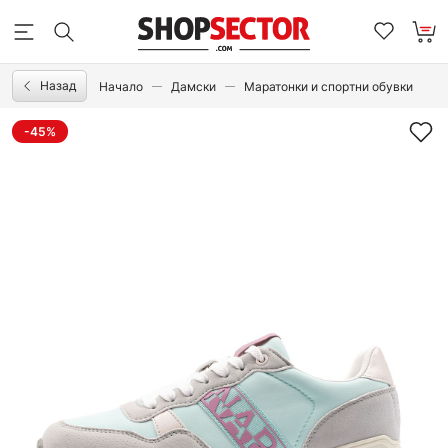
Назад
Начало
Дамски
Маратонки и спортни обувки
-45%