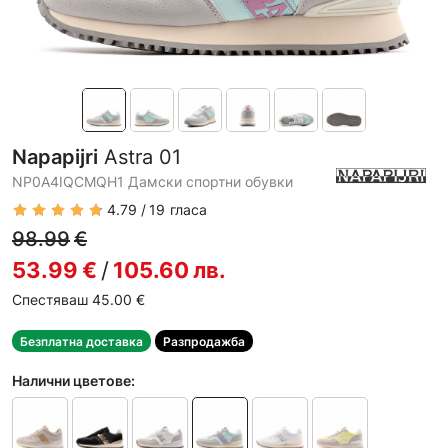
Napapijri
Astra 01
NP0A4IQCMQH1 Дамски спортни обувки
4.79
19
гласа
98.99
€
53.99
€
/
105.60
лв.
Спестяваш 45.00
€
Безплатна доставка
Разпродажба
Налични цветове: