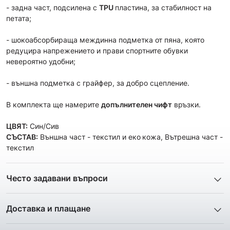
- задна част, подсилена с
TPU
пластина, за стабилност на
петата;
- шокоабсорбираща междинна подметка от пяна, която
редуцира напрежението и прави спортните обувки
невероятно удобни;
- външна подметка с грайфер, за добро сцепление.
В комплекта ще намерите
допълнителен чифт
връзки.
ЦВЯТ:
Син/Сив
СЪСТАВ:
Външна част - текстил и еко
кожа, Вътрешна част -
текстил
Често задавани въпроси
1. Описанието и снимките на продукта, които сте
предоставили в сайта отговарят ли реално на това, което
Доставка и плащане
ще получа?
Ние от ShopSector се стремим към
бързина
и
Всички снимки и цялата информация са внимателно
професионализъм
при доставката на твоите поръчки, затова