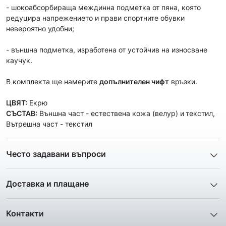
- шокоабсорбираща междинна подметка от пяна, която
редуцира напрежението и прави спортните обувки
невероятно удобни;
- външна подметка, изработена от устойчив на износване
каучук.
В комплекта ще намерите
допълнителен чифт
връзки.
ЦВЯТ:
Екрю
СЪСТАВ:
Външна част - естествена кожа (велур) и
текстил,
Вътрешна част - текстил
Често задавани въпроси
1. Описанието и снимките на продукта, които сте
предоставили в сайта отговарят ли реално на това, което
Доставка и плащане
ще получа?
Ние от ShopSector се стремим към
бързина
и
Всички снимки и цялата информация са внимателно
професионализъм
при доставката на твоите поръчки, затова
подготвени и подбрани с цел Клиента да има възможност да
Контакти
използваме услугите на куриерските фирми
„Еконт
добие максимално ясна и точна представа за дадения
Телефон: 0895 12 16 16
Експрес“
,
„Спиди“
и
„BOX NOW“
.