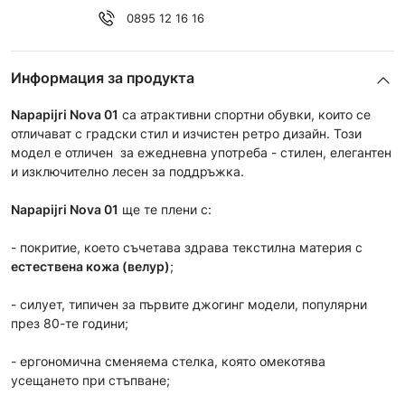
0895 12 16 16
Информация за продукта
Napapijri Nova 01
са атрактивни спортни обувки, които се
отличават с градски стил и изчистен ретро дизайн. Този
модел е отличен за ежедневна употреба - стилен, елегантен
и изключително лесен за поддръжка.
Napapijri
Nova 01
ще те плени с:
- покритие, което съчетава здрава текстилна материя с
естествена кожа (велур)
;
- силует, типичен за първите джогинг модели, популярни
през 80-те години;
- ергономична сменяема стелка, която омекотява
усещането при стъпване;