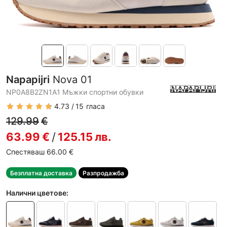
Napapijri
Nova 01
NP0A8B2ZN1A1 Мъжки спортни обувки
4.73
15
гласа
129.99
€
63.99
€
/
125.15
лв.
Спестяваш 66.00
€
Безплатна доставка
Разпродажба
Налични цветове: