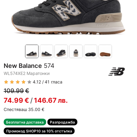
New Balance
574
WL574XE2 Маратонки
4.12
41
гласа
109.99
€
74.99
€
/
146.67
лв.
Спестяваш 35.00
€
Безплатна доставка
Разпродажба
Промокод SHOP10 за 10% отстъпка