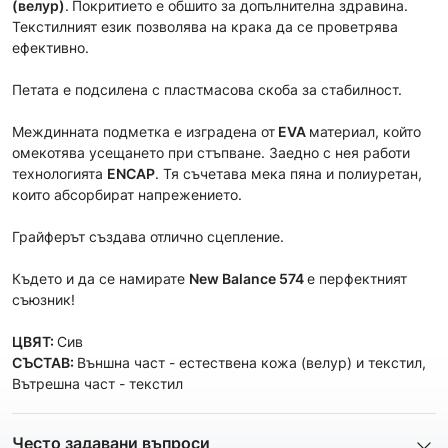
(велур)
.
Покритието е обшито за допълнителна здравина.
Текстилният език позволява на крака да се проветрява
ефективно.
Петата е подсилена с пластмасова скоба за стабилност.
Междинната подметка е изградена от
EVA
материал, който
омекотява усещането при стъпване. Заедно с нея работи
технологията
ENCAP
. Тя съчетава мека пяна и полиуретан,
които абсорбират напрежението.
Грайферът създава отлично сцепление.
Където и да се намирате
New Balance 574
е перфектният
съюзник!
ЦВЯТ:
Сив
СЪСТАВ:
Външна част - естествена кожа (велур) и текстил,
Вътрешна част - текстил
Често задавани въпроси