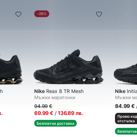
-26%
h
Nike
Reax 8 TR Mesh
Nike
Initi
Мъжки маратонки
Мъжки ма
94.99
€
84.99
€
в.
69.99
€
/
136.89
лв.
Промо код
отстъпка
Безплатна доставка
Безплатна