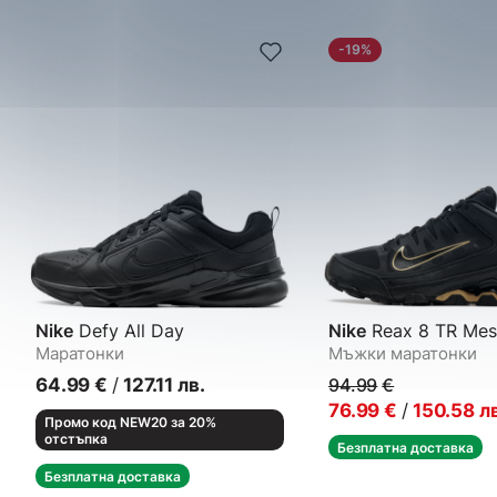
-19%
Nike
Defy All Day
Nike
Reax 8 TR Mes
Маратонки
Мъжки маратонки
64.99
€
/
127.11
лв.
94.99
€
76.99
€
/
150.58
л
Промо код NEW20 за 20%
отстъпка
Безплатна доставка
Безплатна доставка