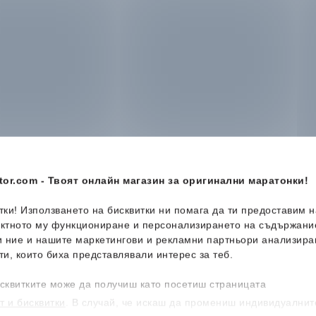
or.com - Твоят онлайн магазин за оригинални маратонки!
итки! Използването на бисквитки ни помага да ти предоставим 
ектното му функциониране и персонализирането на съдържани
и ние и нашите маркетингови и рекламни партньори анализира
Ново
-16%
ти, които биха представлявали интерес за теб.
сквитките може да получиш като посетиш страницата
т и бисквитки
. В случай, че искаш да промениш индивидуалнит