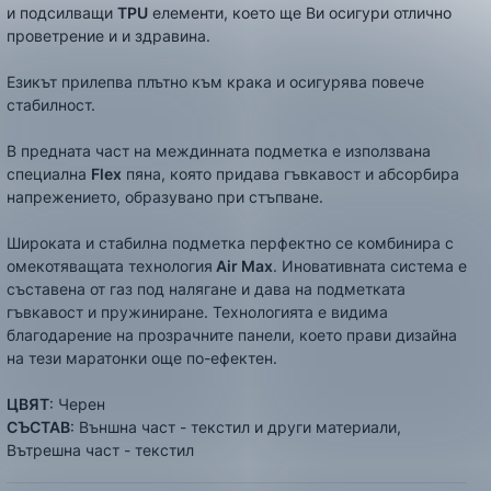
и подсилващи
TPU
елементи, което ще Ви осигури отлично
проветрение и и здравина.
Езикът прилепва плътно към крака и осигурява повече
стабилност.
В предната част на междинната подметка е използвана
специална
Flex
пяна, която придава гъвкавост и абсорбира
напрежението, образувано при стъпване.
Широката и стабилна подметка перфектно се комбинира с
омекотяващата технология
Air Max
. Иновативната система е
съставена от газ под налягане и дава на подметката
гъвкавост и пружиниране. Технологията е видима
благодарение на прозрачните панели, което прави дизайна
на тези маратонки още по-ефектен.
ЦВЯТ
: Черен
СЪСТАВ
: Външна част - текстил и други материали,
Вътрешна част - текстил