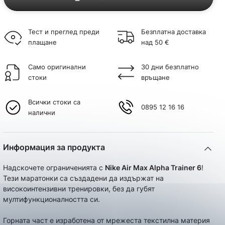
Тест и преглед преди
Безплатна доставка
плащане
над 50 €
Само оригинални
30 дни безплатно
стоки
връщане
Всички стоки са
0895 12 16 16
налични
Информация за продукта
Надскочете ограниченията с
Nike Air Max Alpha Trainer 6
!
Тези маратонки са създадени да издържат на
високоинтензивни тренировки, без да губят
мултифункционалността си.
Горната част е изработена от мрежеста текстилна материя