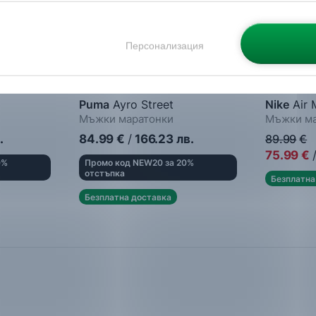
 направиш от опцията за Персонализация.
Персонализация
Puma
Ayro Street
Nike
Air 
Мъжки маратонки
Мъжки ма
.
84.99
€
/
166.23
лв.
89.99
€
75.99
€
0%
Промо код NEW20 за 20%
отстъпка
Безплатна
Безплатна доставка