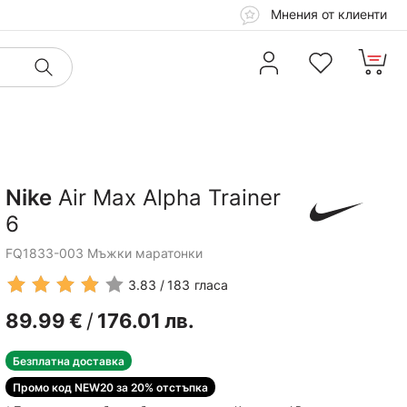
Мнения от клиенти
Nike
Air Max Alpha Trainer
6
FQ1833-003 Мъжки маратонки
3.83
183
гласа
89.99
€
/
176.01
лв.
Безплатна доставка
Промо код NEW20 за 20% отстъпка