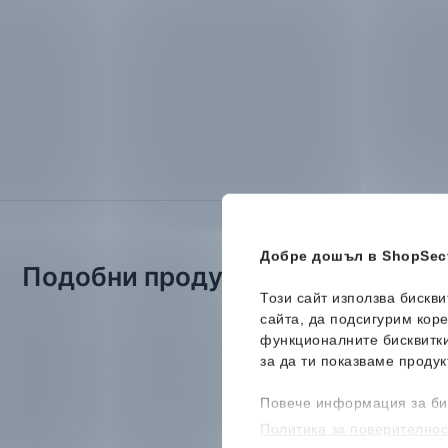
Добре дошъл в ShopSect
Подобни продукти
Този сайт използва бискв
сайта, да подсигурим кор
функционалните бисквитк
Ново
за да ти показваме продук
Повече информация за би
Политика за поверителнос