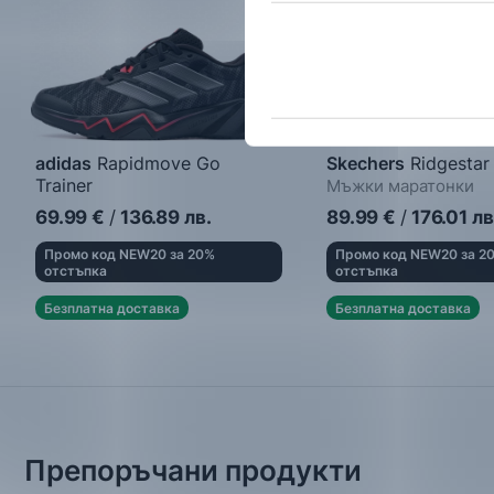
бисквитките, можеш да го
adidas
Rapidmove Go
Skechers
Ridgestar
Trainer
Мъжки маратонки
Мъжки маратонки
69.99
€
/
136.89
лв.
89.99
€
/
176.01
лв
Промо код NEW20 за 20%
Промо код NEW20 за 2
отстъпка
отстъпка
Безплатна доставка
Безплатна доставка
Препоръчани продукти