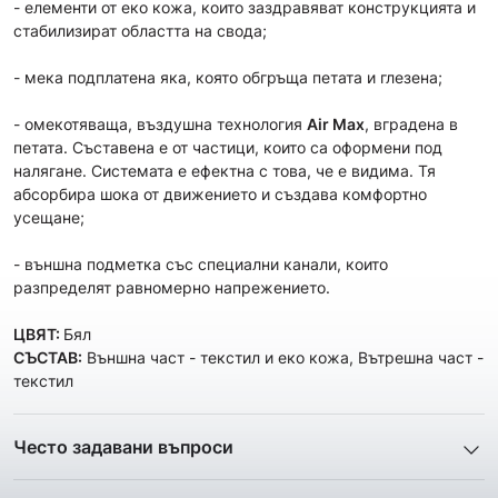
- елементи от еко кожа, които заздравяват конструкцията и
стабилизират областта на свода;
- мека подплатена яка, която обгръща петата и глезена;
- омекотяваща, въздушна технология
Air Max
, вградена в
петата. Съставена е от частици, които са оформени под
налягане. Системата е ефектна с това, че е видима. Тя
абсорбира шока от движението и създава комфортно
усещане;
- външна подметка със специални канали, които
разпределят равномерно напрежението.
ЦВЯТ:
Бял
СЪСТАВ:
Външна част - текстил и еко кожа, Вътрешна част -
текстил
Често задавани въпроси
1. Описанието и снимките на продукта, които сте
предоставили в сайта отговарят ли реално на това, което