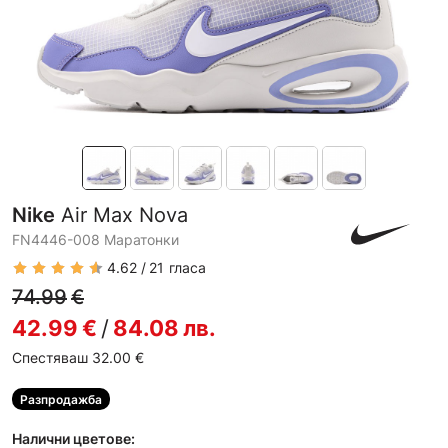
Nike
Air Max Nova
FN4446-008 Маратонки
4.62
21
гласа
74.99
€
42.99
€
/
84.08
лв.
Спестяваш 32.00
€
Разпродажба
Налични цветове: