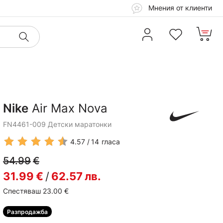
Мнения от клиенти
Nike
Air Max Nova
FN4461-009 Детски маратонки
4.57
14
гласа
54.99
€
31.99
€
/
62.57
лв.
Спестяваш 23.00
€
Разпродажба