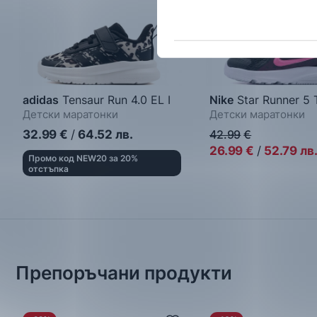
adidas
Tensaur Run 4.0 EL I
Nike
Star Runner 5
Детски маратонки
Детски маратонки
32.99
€
/
64.52
лв.
42.99
€
26.99
€
/
52.79
лв
Промо код NEW20 за 20%
отстъпка
Препоръчани продукти