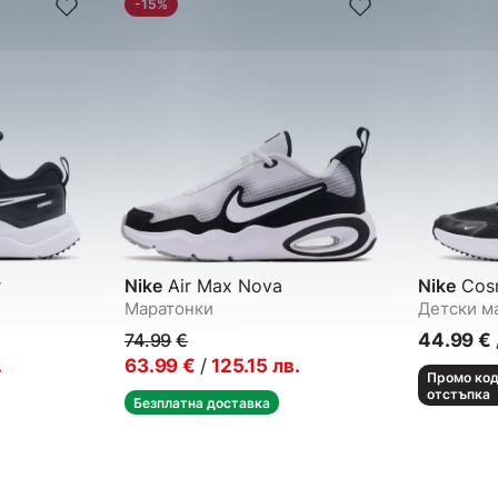
-15%
r
Nike
Air Max Nova
Nike
Cosm
Маратонки
Детски м
74.99
€
44.99
€
.
63.99
€
/
125.15
лв.
Промо код
отстъпка
Безплатна доставка