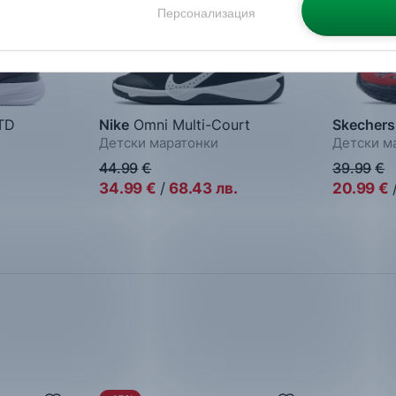
Персонализация
 TD
Nike
Omni Multi-Court
Skechers
Детски маратонки
Детски м
44.99
€
39.99
€
.
34.99
€
/
68.43
лв.
20.99
€