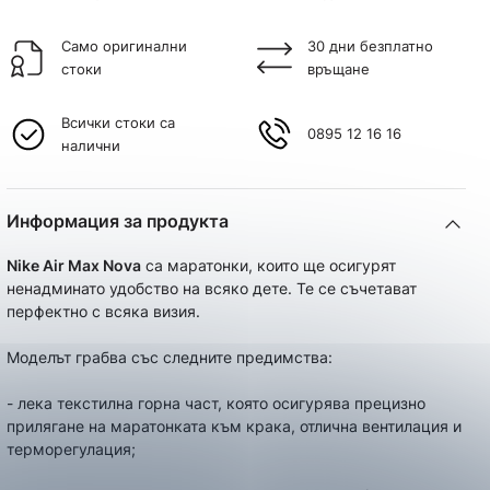
Само оригинални
30 дни безплатно
стоки
връщане
Всички стоки са
0895 12 16 16
налични
Информация за продукта
Nike Air Max Nova
са маратонки, които ще осигурят
ненадминато удобство на всяко дете. Те се съчетават
перфектно с всяка визия.
Моделът грабва със следните предимства:
- лекa текстилна горна част, която осигурява прецизно
прилягане на маратонката към крака, отлична вентилация и
терморегулация;