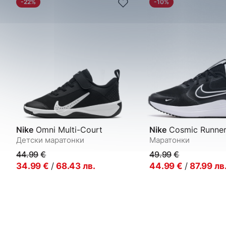
-22%
-10%
Nike
Omni Multi-Court
Nike
Cosmic Runne
Детски маратонки
Маратонки
44.99
€
49.99
€
34.99
€
/
68.43
лв.
44.99
€
/
87.99
лв