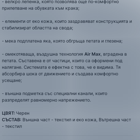
- велкро лепенка, която позволява още по-комфортно
прилепване на обувката към крака;
- елементи от еко кожа, които заздравяват конструкцията и
стабилизират областта на свода;
- мека подплатена яка, която обгръща петата и глезена;
- омекотяваща, въздушна технология
Air Max
, вградена в
петата. Съставена е от частици, които са оформени под
налягане. Системата е ефектна с това, че е видима. Тя
абсорбира шока от движението и създава комфортно
усещане;
- външна подметка със специални канали, които
разпределят равномерно напрежението.
ЦВЯТ:
Черен
СЪСТАВ:
Външна част - текстил и еко кожа, Вътрешна част
- текстил