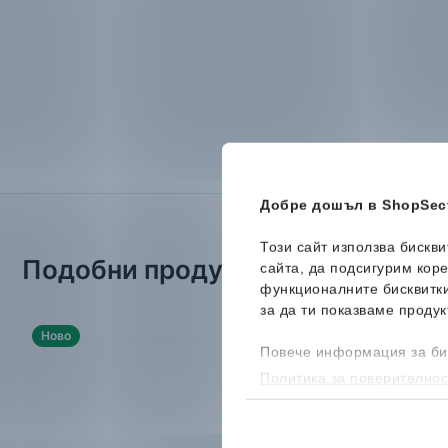
Добре дошъл в ShopSect
Този сайт използва бискв
Подобни продукти
сайта, да подсигурим кор
функционалните бисквитк
за да ти показваме продук
Ново
-37%
Ново
Повече информация за би
Политика за поверителнос
бисквитките, можеш да го