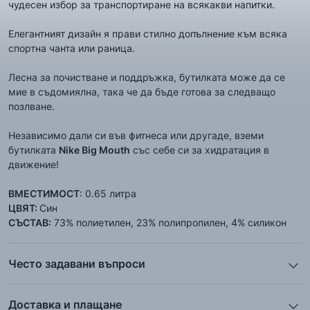
чудесен избор за транспортиране на всякакви напитки.
Елегантният дизайн я прави стилно допълнение към всяка
спортна чанта или раница.
Лесна за почистване и поддръжка, бутилката може да се
мие в съдомиялна, така че да бъде готова за следващо
позлване.
Независимо дали си във фитнеса или другаде, вземи
бутилката
Nike Big Mouth
със себе си за хидратация в
движение!
ВМЕСТИМОСТ
: 0.65 литра
ЦВЯТ:
Син
СЪСТАВ:
73% полиетилен, 23% полипропилен, 4% силикон
Често задавани въпроси
1. Описанието и снимките на продукта, които сте
предоставили в сайта отговарят ли реално на това, което
Доставка и плащане
ще получа?