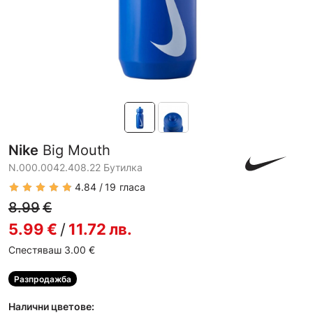
Nike
Big Mouth
N.000.0042.408.22 Бутилкa
4.84
19
гласа
8.99
€
5.99
€
/
11.72
лв.
Спестяваш 3.00
€
Разпродажба
Налични цветове: