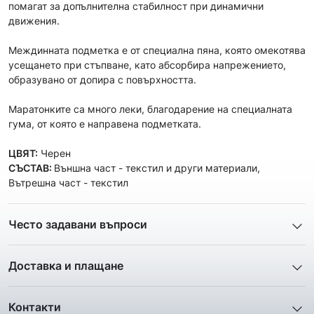
помагат за допълнителна стабилност при динамични
движения.
Междинната подметка е от специална пяна, която омекотява
усещането при стъпване, като абсорбира напрежението,
образувано от допира с повърхността.
Маратонките са много леки, благодарение на специалната
гума, от която е направена подметката.
ЦВЯТ:
Черен
СЪСТАВ:
Външна част - текстил и други материали,
Вътрешна част - текстил
Често задавани въпроси
1. Описанието и снимките на продукта, които сте
предоставили в сайта отговарят ли реално на това, което
Доставка и плащане
ще получа?
Ние от ShopSector се стремим към
бързина
и
Всички снимки и цялата информация са внимателно
професионализъм
при доставката на твоите поръчки, затова
подготвени и подбрани с цел Клиента да има възможност да
Контакти
използваме услугите на куриерските фирми
„Еконт
добие максимално ясна и точна представа за дадения