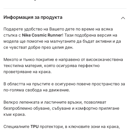
Информация за продукта
Подарете удобство на Вашето дете по време на всяка
стъпка с
Nike Cosmic Runner
! Тази подобрена версия на
модела ще помогне на малчуганите да бъдат активни и да
се чувстват добре през целия ден.
Мекoто и тънко покритие е направено от висококачествена
текстилна материя, която осигурява перфектно
проветряване на крака.
В областта на пръстите е осигурено повече пространство за
по-голяма свобода на движение.
Велкро лепенката и ластичните връзки, позволяват
безпроблемно обуване, събуване и комфортно прилягане
към крака.
Специалните
TPU
протектори, в ключовите зони на крака,