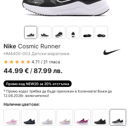
Nike
Cosmic Runner
HM4400-003 Детски маратонки
4.71
21
гласа
44.99
€
/
87.99
лв.
Промо код NEW20 за 20% отстъпка
* Промо кодът трябва да бъде приложен в Количката! Важи до
12.08.2026г. включително!
Налични цветове: