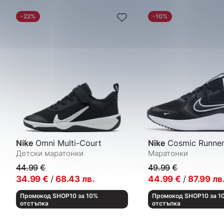
-22%
-10%
Nike
Omni Multi-Court
Nike
Cosmic Runne
Детски маратонки
Маратонки
44.99
€
49.99
€
34.99
€
/
68.43
лв.
44.99
€
/
87.99
лв
Промокод SHOP10 за 10%
Промокод SHOP10 за 1
отстъпка
отстъпка