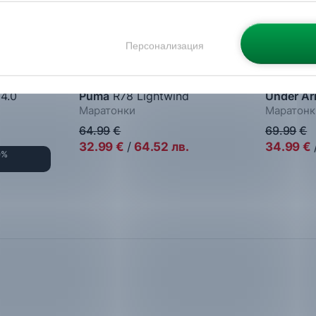
 направиш от опцията за Персонализация.
Персонализация
4.0
Puma
R78 Lightwind
Under A
Маратонки
Маратонк
64.99
€
69.99
€
32.99
€
/
64.52
лв.
34.99
€
0%