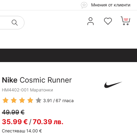
Мнения от клиенти
Nike
Cosmic Runner
HM4402-001 Маратонки
3.91
67
гласа
49.99
€
35.99
€
/
70.39
лв.
Спестяваш 14.00
€