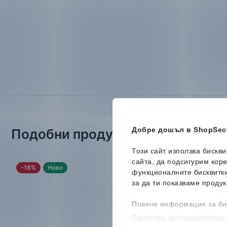
Добре дошъл в ShopSect
Подобни продукти
Този сайт използва бискв
сайта, да подсигурим кор
-18%
Ново
Ново
функционалните бисквитк
за да ти показваме продук
Повече информация за би
Политика за поверителнос