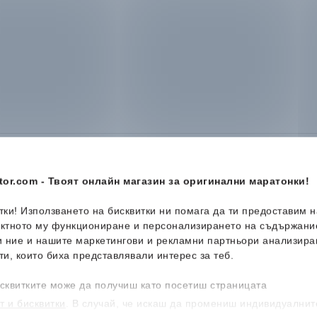
or.com - Твоят онлайн магазин за оригинални маратонки!
итки! Използването на бисквитки ни помага да ти предоставим 
ектното му функциониране и персонализирането на съдържани
-49%
-50%
и ние и нашите маркетингови и рекламни партньори анализира
ти, които биха представлявали интерес за теб.
сквитките може да получиш като посетиш страницата
т и бисквитки
. В случай, че искаш да промениш индивидуалнит