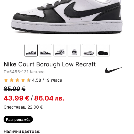
Nike
Court Borough Low Recraft
DV5456-131 Кецове
4.58
19
гласа
65.99
€
43.99
€
/
86.04
лв.
Спестяваш 22.00
€
Разпродажба
Налични цветове: