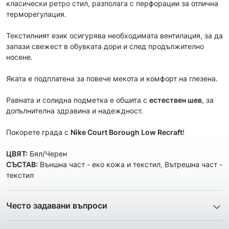
класически ретро стил, разполага с перфорации за отлична
терморегулация.
Текстилният език осигурява необходимата вентилация, за да
запази свежест в обувката дори и след продължително
носене.
Яката е подплатена за повече мекота и комфорт на глезена.
Равната и солидна подметка е обшита с
естествен шев
, за
допълнителна здравина и надеждност.
Покорете града с
Nike Court Borough Low Recraft
!
ЦВЯТ:
Бял/Черен
СЪСТАВ:
Външна част - еко кожа и текстил, Вътрешна част -
текстил
Често задавани въпроси
1. Описанието и снимките на продукта, които сте
предоставили в сайта отговарят ли реално на това, което