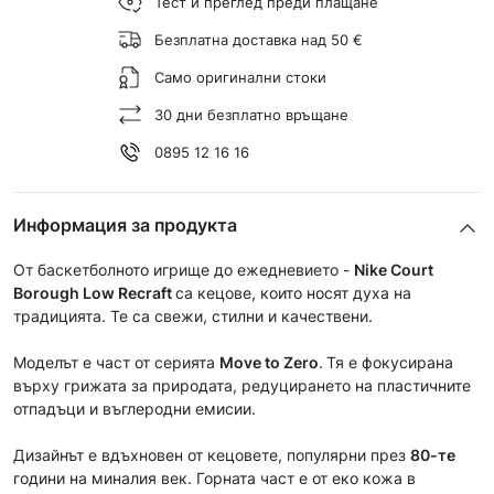
Тест и преглед преди плащане
Безплатна доставка над 50 €
Само оригинални стоки
30 дни безплатно връщане
0895 12 16 16
Информация за продукта
От баскетболното игрище до ежедневието -
Nike Court
Borough Low Recraft
са кецове, които носят духа на
традицията. Те са свежи, стилни и качествени.
Моделът е част от сериятa
Move to Zero
.
Тя е фокусирана
върху грижата за природата, редуцирането на пластичните
отпадъци и въглеродни емисии.
Дизайнът е вдъхновен от кецовете, популярни през
80-те
години на миналия век. Горната част е от еко кожа в