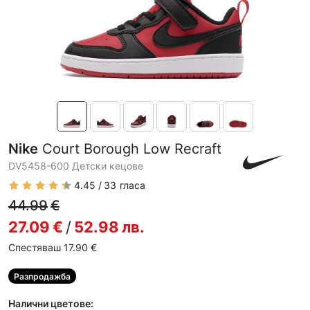
Nike
Court Borough Low Recraft
DV5458-600 Детски кецове
4.45
33
гласа
44.99
€
27.09
€
/
52.98
лв.
Спестяваш 17.90
€
Разпродажба
Налични цветове: