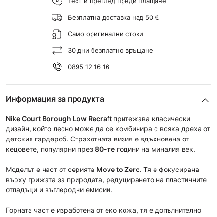
Тест и преглед преди плащане
Безплатна доставка над 50 €
Само оригинални стоки
30 дни безплатно връщане
0895 12 16 16
Информация за продукта
Nike Court Borough Low Recraft
притежава класически
дизайн, който лесно може да се комбинира с всяка дреха от
детския гардероб. Страхотната визия е вдъхновена от
кецовете, популярни през
80-те
години на миналия век.
Моделът е част от сериятa
Move to Zero
.
Тя е фокусирана
върху грижата за природата, редуцирането на пластичните
отпадъци и въглеродни емисии.
Горната част е изработена от еко кожа, тя е допълнително