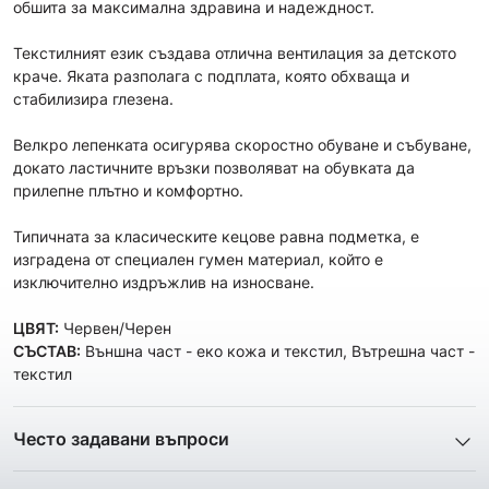
обшита за максимална здравина и надеждност.
Текстилният език създава отлична вентилация за детското
краче. Яката разполага с подплата, която обхваща и
стабилизира глезена.
Велкро лепенката осигурява скоростно обуване и събуване,
докато ластичните връзки позволяват на обувката да
прилепне плътно и комфортно.
Типичната за класическите кецове равна подметка, е
изградена от специалeн гумен материал, който е
изключително издръжлив на износване.
ЦВЯТ:
Червен/Черен
СЪСТАВ:
Външна част - еко кожа и текстил, Вътрешна част -
текстил
Често задавани въпроси
1. Описанието и снимките на продукта, които сте
предоставили в сайта отговарят ли реално на това, което