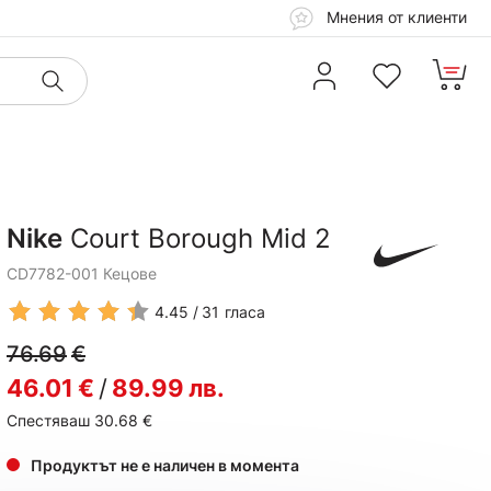
Мнения от клиенти
Nike
Court Borough Mid 2
CD7782-001 Кецове
4.45
31
гласа
76.69
€
46.01
€
/
89.99
лв.
Спестяваш 30.68
€
Продуктът не е наличен в момента