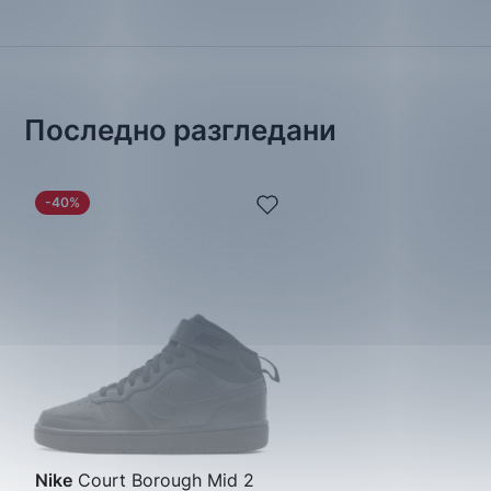
Последно разгледани
-40%
Nike
Court Borough Mid 2