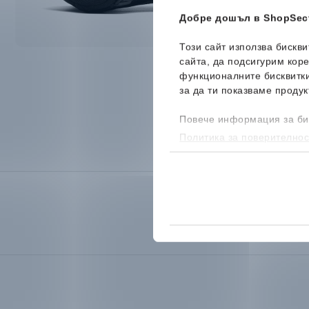
Добре дошъл в ShopSect
Този сайт използва бискв
сайта, да подсигурим кор
функционалните бисквитк
за да ти показваме продук
Повече информация за би
Политика за поверителнос
бисквитките, можеш да го