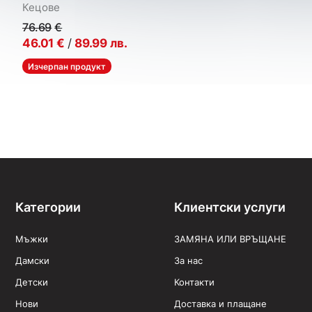
Кецове
76.69
€
46.01
€
/
89.99
лв.
Изчерпан продукт
Категории
Клиентски услуги
Мъжки
ЗАМЯНА ИЛИ ВРЪЩАНЕ
Дамски
За нас
Детски
Контакти
Нови
Доставка и плащане