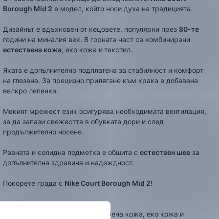
Borough Mid 2
е модел, който носи духа на традицията.
Дизайнът е вдъхновен от кецовете, популярни през
80-те
години на миналия век. В горната част са комбинирани
е
стествена кожа
, еко кожа и
текстил.
Яката е допълнително подплатена за стабилност и комфорт
на глезена. За прецизно прилягане към крака e добавенa
велкро лепенкa.
Мекият мрежест език осигурява необходимата вентилация,
за да запази свежестта в обувката дори и след
продължително носене.
Равната и солидна подметка е обшита с
естествен шев
за
допълнителна здравина и надеждност.
Покорете града с
Nike
Court Borough Mid 2
!
ЦВЯТ:
Черен
СЪСТАВ:
Външна част - естествена кожа, еко кожа и