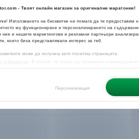
or.com - Твоят онлайн магазин за оригинални маратонки!
итки! Използването на бисквитки ни помага да ти предоставим 
ектното му функциониране и персонализирането на съдържани
и ние и нашите маркетингови и рекламни партньори анализира
ти, които биха представлявали интерес за теб.
сквитките може да получиш като посетиш страницата
т и бисквитки
. В случай, че искаш да промениш индивидуалнит
 направиш от опцията за Персонализация.
Персонализация