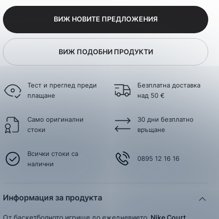
ВИЖ НОВИТЕ ПРЕДЛОЖЕНИЯ
ВИЖ ПОДОБНИ ПРОДУКТИ
Тест и преглед преди
Безплатна доставка
плащане
над 50 €
Само оригинални
30 дни безплатно
стоки
връщане
Всички стоки са
0895 12 16 16
налични
Информация за продукта
От баскетболното игрище до ежедневието.
Nike
Court