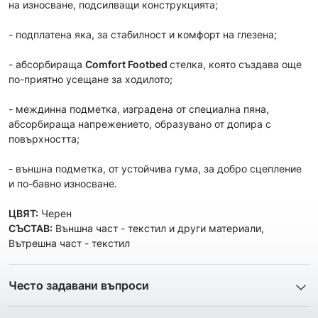
на износване, подсилващи конструкцията;
- подплатена яка, за стабилност и комфорт на глезена;
- абсорбираща
Comfort Footbed
стелка, която създава още
по-приятно усещане за ходилото;
- междинна подметка, изградена от специална пяна,
абсорбираща напрежението, образувано от допира с
повърхността;
- външна подметка, от устойчива гума, за добро сцепление
и по-бавно износване.
ЦВЯТ:
Черен
СЪСТАВ:
Външна част - текстил и други материали,
Вътрешна част - текстил
Често задавани въпроси
1. Описанието и снимките на продукта, които сте
предоставили в сайта отговарят ли реално на това, което