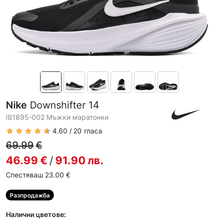
Nike
Downshifter 14
IB1895-002 Мъжки маратонки
4.60
20
гласа
69.99
€
46.99
€
/
91.90
лв.
Спестяваш 23.00
€
Разпродажба
Налични цветове: