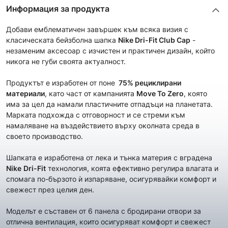
Информация за продукта
Добави емблематичен завършек към всяка визия с
класическата бейзболна шапка
Nike Dri-Fit Club Cap
-
незаменим аксесоар с изчистен и практичен дизайн, който
никога не губи своята актуалност.
Продуктът е изработен от поне
75
% рециклирани
материали
, като част от кампанията
Move To Zero
, която
има за цел да намали пластичните отпадъци на планетата.
Марката подхожда с отговорност и се стреми към
намаляване на въздействието върху околната среда в
своето производство.
Шапката е изработена от лека и тънка материя с вградена
Nike
Dri-Fit
технология, коята ефективно регулира влагата и
спомага по-бързото ѝ изпаряване, осигурявайки комфорт и
свежест през целия ден.
Моделът е съставен от 6 панела с бродирани отвори за
отлична вентилация, които осигуряват комфорт и свежест