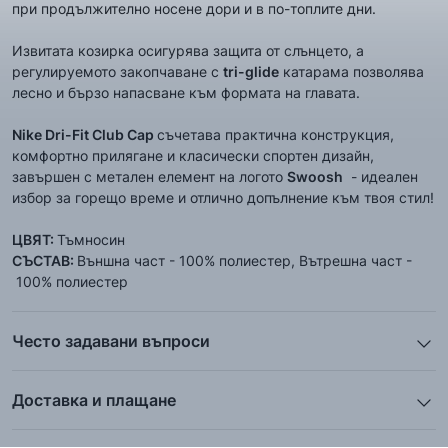
при продължително носене дори и в по-топлите дни.
Извитата козирка осигурява защита от слънцето, а
регулируемото закопчаване с
tri-glide
катарама позволява
лесно и бързо напасване към формата на главата.
Nike Dri-Fit Club Cap
съчетава практична конструкция,
комфортно прилягане и класически спортен дизайн,
завършен с метален елемент на логото
Swoosh
- идеален
избор за горещо време и отлично допълнение към твоя стил!
ЦВЯТ:
Тъмносин
СЪСТАВ:
Външна част - 100% полиестер, Вътрешна част -
100% полиестер
Често задавани въпроси
1. Описанието и снимките на продукта, които сте
предоставили в сайта отговарят ли реално на това, което
Доставка и плащане
ще получа?
Ние от ShopSector се стремим към
бързина
и
Всички снимки и цялата информация са внимателно
професионализъм
при доставката на твоите поръчки, затова
подготвени и подбрани с цел Клиента да има възможност да