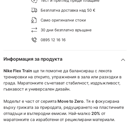
Тест и преглед преди плащане
Безплатна доставка над 50 €
Само оригинални стоки
30 дни безплатно връщане
0895 12 16 16
Информация за продукта
Nike Flex Train
ще ти помогне да балансираш с лекота
тренировки на открито, упражнения в зала или разходки в
града. Маратонките съчетават стабилност, издръжливост,
гъвкавост и универсален дизайн.
Моделът е част от сериятa
Move to Zero
. Тя е фокусирана
върху грижата за природата, редуцирането на пластичните
отпадъци и въглеродни емисии. Най-малко
20%
от
маратонките са изработени от рециклирани материали.