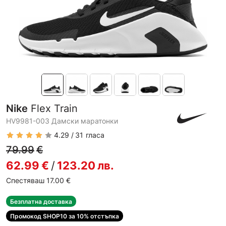
Nike
Flex Train
HV9981-003 Дамски маратонки
4.29
31
гласа
79.99
€
62.99
€
/
123.20
лв.
Спестяваш 17.00
€
Безплатна доставка
Промокод SHOP10 за 10% отстъпка