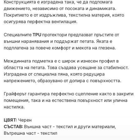
Конструкцията е изградена така, че да подпомага
движението, независимо от посоката и динамиката.
Покритието е от издръжлива, текстилна материя, която
осигурява перфектна вентилация.
Специалните
TPU
протектори предпазват пръстите от
външни наранявания и поддържат петата. Яката е
подплатена за повече комфорт и мекота на глезена.
Междинната подметка е с широк и изнесен профил в
областта на петата. Това създава усещане за стабилност.
Изградена от специална пяна, която редуцира
напрежението, образувано от допира с повърхността.
Грайферът гарантира перфектно сцепление както в закрити
помещения, така и на естествена повърхност или улична
настилка.
ЦВЯТ:
Черен
СЪСТАВ:
Външна част - текстил и други материали,
Вътрешна част - текстил