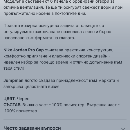
Моделът е съставен от 6 панела с бродирани отвори за
отлична вентилация. Те ще ти осигурят свежест дори и при
продължително носене в по-топлите дни.
Правата козирка осигурява защита от слънцето, а
регулируемото закопчаване позволява лесно и бързо
напасване към формата на главата.
Nike Jordan Pro Cap
съчетава практична конструкция,
комфортно прилягане и класически спортен дизайн -
идеален избор за горещо време и отлично допълнение към
твоя стил!
Jumpman
логото създава принадлежност към марката и
завършва цялостната визия.
ЦВЯТ:
Черен
СЪСТАВ:
Външна част - 100% полиестер, Вътрешна част -
100% полиестер
Често задавани въпроси