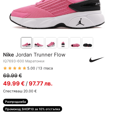
Nike
Jordan Trunner Flow
IQ7693-600 Маратонки
5.00
13
гласа
69.99
€
49.99
€
/
97.77
лв.
Спестяваш 20.00
€
Разпродажба
Промокод SHOP10 за 10% отстъпка