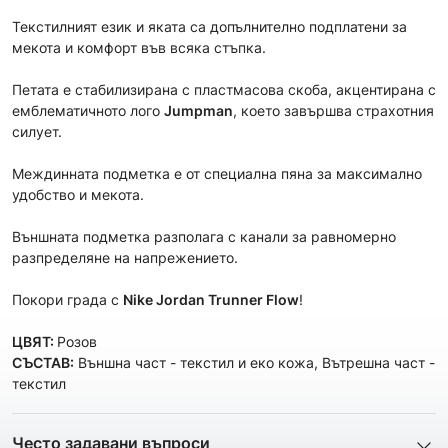
Текстилният език и яката са допълнително подплатени за
мекота и комфорт във всяка стъпка.
Петата е стабилизирана с пластмасова скоба, акцентирана с
емблематичното лого
Jumpman
, което завършва страхотния
силует.
Междинната подметка е от специална пяна за максимално
удобство и мекота.
Външната подметка разполага с канали за равномерно
разпределяне на напрежението.
Покори града с
Nike Jordan Trunner Flow
!
ЦВЯТ:
Розов
СЪСТАВ:
Външна част - текстил и еко кожа, Вътрешна част -
текстил
Често задавани въпроси