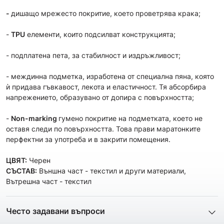
-
дишащo мрежесто покритие, което проветрява крака;
-
TPU
елементи, които подсилват конструкцията;
- подплатена пета, за стабилност и издръжливост;
- междинна подметка, изработена от специална пяна, която
ѝ придава гъвкавост, лекота и еластичност. Тя абсорбира
напрежението, образувано от допира с повърхността;
-
Non-marking
гумено покритие на подметката, което не
оставя следи по повърхността. Това прави маратонките
перфектни за употреба и в закрити помещения.
ЦВЯТ:
Черен
СЪСТАВ:
Външна част - текстил и други материали,
Вътрешна част - текстил
Често задавани въпроси
1. Описанието и снимките на продукта, които сте