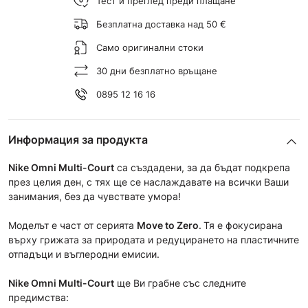
Тест и преглед преди плащане
Безплатна доставка над 50 €
Само оригинални стоки
30 дни безплатно връщане
0895 12 16 16
Информация за продукта
Nike Omni Multi-Court
са създадени, за да бъдат подкрепа
през целия ден, с тях ще се наслаждавате на всички Ваши
занимания, без да чувствате умора!
Моделът е част от сериятa
Move to Zero
.
Тя е фокусирана
върху грижата за природата и редуцирането на пластичните
отпадъци и въглеродни емисии.
Nike Omni Multi-Court
ще Ви грабнe със следните
предимства: