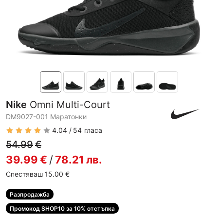
Nike
Omni Multi-Court
DM9027-001 Маратонки
4.04
54
гласа
54.99
€
39.99
€
/
78.21
лв.
Спестяваш 15.00
€
Разпродажба
Промокод SHOP10 за 10% отстъпка