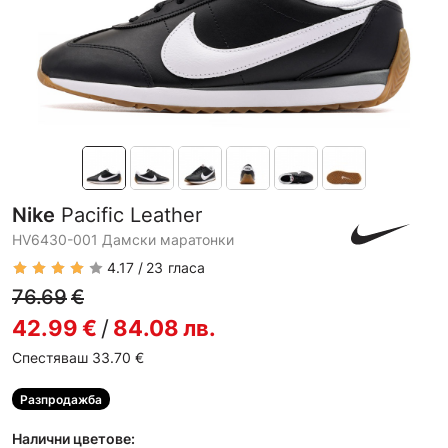
Nike
Pacific Leather
HV6430-001 Дамски маратонки
4.17
23
гласа
76.69
€
42.99
€
/
84.08
лв.
Спестяваш 33.70
€
Разпродажба
Налични цветове: