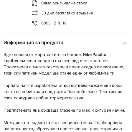
Само оригинални стоки
30 дни безплатно връщане
0895 12 16 16
Информация за продукта
Вдъхновени от маратонките за бягане,
Nike Pacific
Leather
смесват спортен външен вид и елегантност.
Проектиран с много текстури и превъзходно омекотяване,
този симпатичен модел ще стане един от любимите ти.
Горната част е изработена от
естествена кожа
и еко кожа,
която се почиства и поддържа безпроблемно. Текстилният
език осигурява добра терморегулация.
Подплатената яка обхваща глезена по мек и сигурен начин.
Междинната подметка е oт специална
пяна. Тя абсорбира
напрежението, образувано при стъпване, дава странична