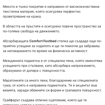
Мекoто и тънко покритие е направено от висококачествена
текстилна материя, която осигурява перфектно
проветряване на крака.
В областта на пръстите е осигурено повече пространство за
по-голяма свобода на движението.
Абсорбиращата
Comfort Footbed
стелка ще създаде още по-
приятно усещане за ходилото и ще ти помогне да забравиш
за натоварването по време на физическа активност.
Междинната подметка е от специална пяна, която омекотява
усещането при стъпване, като абсорбира напрежението,
образувано от допира с повърхността.
Маратонките са много леки, благодарение на специалната
гума, от която е направена подметката. Тя е акцентът във
визията, заради обемните си форми и грапавата повърхност.
Грайферът създава отлично сцепление, което ще те
изтласква напред с всяка крачка.