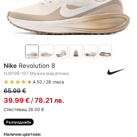
Nike
Revolution 8
HJ9198-107 Мъжки маратонки
4.50
28
гласа
65.99
€
39.99
€
/
78.21
лв.
Спестяваш 26.00
€
Разпродажба
Налични цветове: