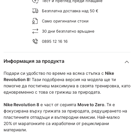
Тест и преглед преди плащане
Безплатна доставка над 50 €
Само оригинални стоки
30 дни безплатно връщане
0895 12 16 16
Информация за продукта
Подари си удобство по време на всяка стъпка с
Nike
Revolution 8
! Тази подобрена версия на модела ще ти
помогне да постигнеш максимума в своята тренировка, като
едновременно с това се грижиш за природата.
Nike Revolution 8
е част от сериятa
Move to Zero
.
Тя е
фокусирана върху грижата за природата, редуцирането на
пластичните отпадъци и въглеродни емисии. Най-малко
20%
от маратонките са изработени от рециклирани
материали.